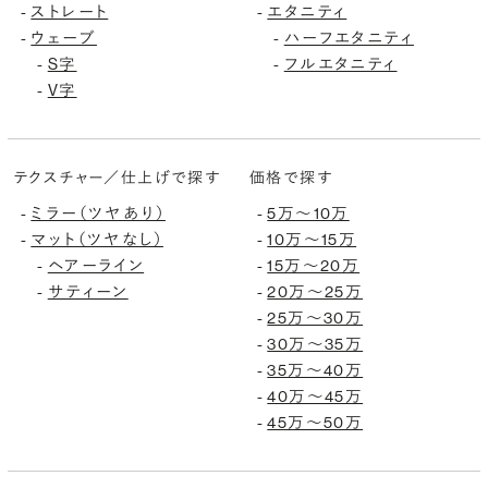
ストレート
エタニティ
-
-
ウェーブ
ハーフエタニティ
-
-
S字
フルエタニティ
-
-
V字
-
テクスチャー／仕上げで探す
価格で探す
ミラー（ツヤあり）
5万〜10万
-
-
マット（ツヤなし）
10万〜15万
-
-
ヘアーライン
15万〜20万
-
-
サティーン
20万〜25万
-
-
25万〜30万
-
30万〜35万
-
35万〜40万
-
40万〜45万
-
45万〜50万
-