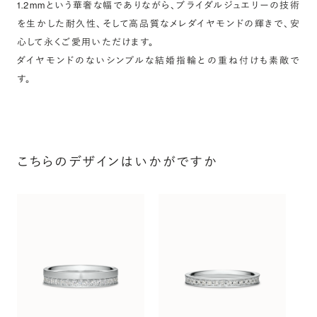
1.2mmという華奢な幅でありながら、ブライダルジュエリーの技術
を生かした耐久性、そして高品質なメレダイヤモンドの輝きで、安
心して永くご愛用いただけます。
ダイヤモンドのないシンプルな結婚指輪との重ね付けも素敵で
す。
こちらのデザインはいかがですか
ス