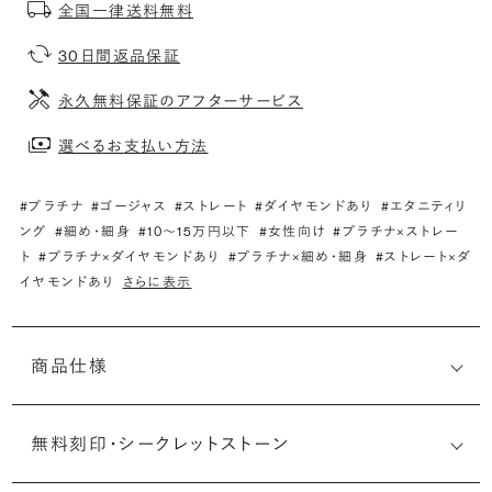
全国一律送料無料
30日間返品保証
永久無料保証のアフターサービス
選べるお支払い方法
#プラチナ
#ゴージャス
#ストレート
#ダイヤモンドあり
#エタニティリ
ング
#細め・細身
#10〜15万円以下
#女性向け
#プラチナ×ストレー
ト
#プラチナ×ダイヤモンドあり
#プラチナ×細め・細身
#ストレート×ダ
イヤモンドあり
さらに表示
商品仕様
無料刻印・
シークレットストーン