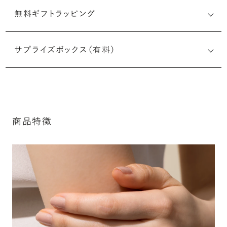
無料ギフトラッピング
刻印メッセージ：半角英数字20文字まで刻印可能
結婚指輪の内側にお二人のイニシャルや記念日、メモリア
サプライズボックス（有料）
ルなメッセージを無料で刻印することができます。注文前だ
けでなく購入後の刻印も、リングに初めて施す初回の刻印
は、無料にて承ります（デザインによって刻印可能な文字数
が異なる場合があります。詳細は「商品仕様」欄をご確認く
ださい）。
商品特徴
詳しく見る
アフターサービス詳細
シークレットストーン：指輪の内側に留める宝石のこ
と
指輪の内側に、誕生石やピンクダイヤモンドなど、お好みの
宝石を選んでセッティングすることができます。ショッピング