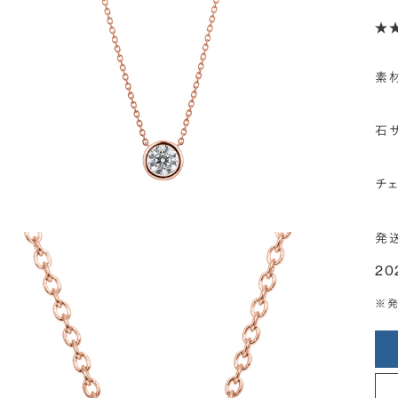
素
石
チ
発
20
※発