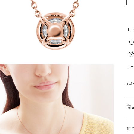
#ゴ
商
無