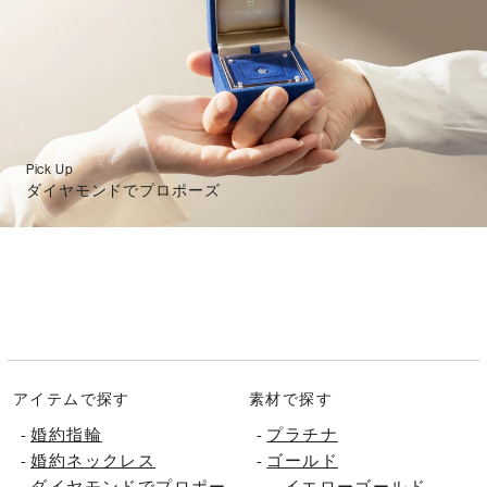
Pick Up
ダイヤモンドでプロポーズ
アイテムで探す
素材で探す
-
婚約指輪
-
プラチナ
-
婚約ネックレス
-
ゴールド
-
ダイヤモンドでプロポー
-
イエローゴールド