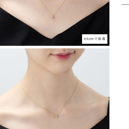
45cmで装着