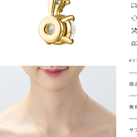
#ゴ
商
無
サ