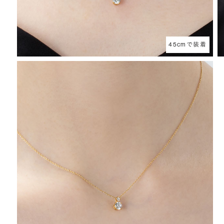
45cmで装着