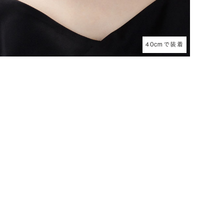
40cmで装着