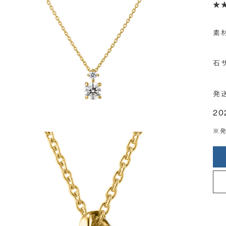
素
石
発
20
※発