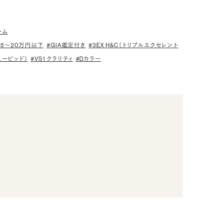
ーム
15〜20万円以下
#GIA鑑定付き
#3EX H&C（トリプルエクセレント
ューピッド）
#VS1 クラリティ
#Dカラー