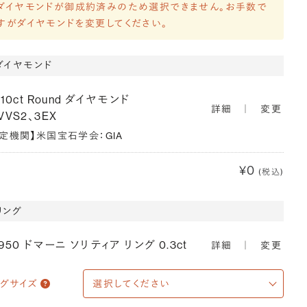
ダイヤモンドが御成約済みのため選択できません。お手数で
すがダイヤモンドを変更してください。
ダイヤモンド
310ct Round ダイヤモンド
詳細
｜
変更
VVS2、3EX
鑑定機関】米国宝石学会：GIA
¥0
(税込)
リング
950 ドマーニ ソリティア リング 0.3ct
詳細
｜
変更
ングサイズ