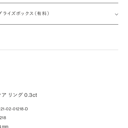
約指輪の内側にお二人のイニシャルや記念日を無料で刻印する
プライズボックス（有料）
とができます。注文前だけでなく購入後の刻印も、リングに初めて
す初回の刻印は、無料にて承ります（デザインによって刻印可能
文字数が異なる場合があります。詳細は「商品仕様」欄をご確認く
い）。
しく見る
ークレットストーン：指輪の内側に留める宝石のこと
輪の内側に、誕生石やピンクダイヤモンドなど、お好みの宝石を
ア リング 0.3ct
んでセッティングすることができます。ショッピングカート画面で、
好みの宝石をお選びください (有料)。
21-02-01218-D
しく見る
218
4 mm