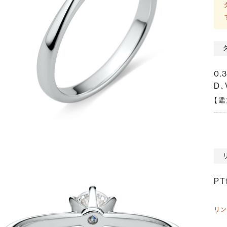
0.
D、
【
PT
リ