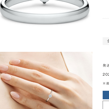
発
20
※