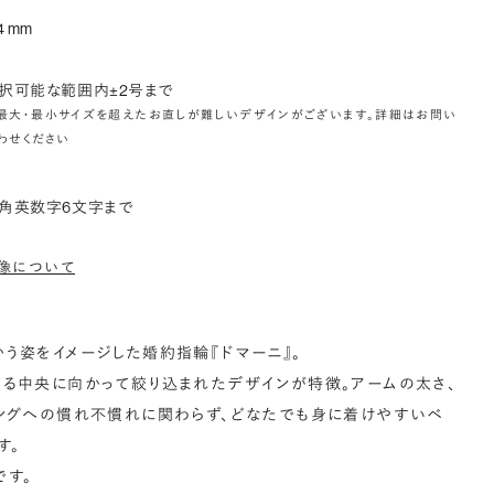
4 mm
択可能な範囲内±2号まで
最大・最小サイズを超えたお直しが難しいデザインがございます。詳細はお問い
わせください
角英数字6文字まで
像について
う姿をイメージした婚約指輪『ドマーニ』。
る中央に向かって絞り込まれたデザインが特徴。アームの太さ、
ングへの慣れ不慣れに関わらず、どなたでも身に着けやすいベ
す。
です。