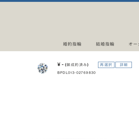
婚約指輪
結婚指輪
オー
¥ -
(御成約済み)
再選択
詳細
BPDL013-02769830