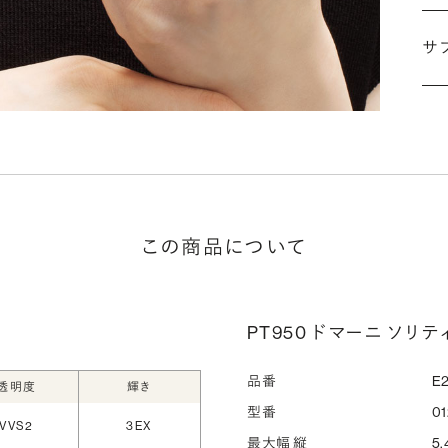
婚
サ
こ
施
な
ださ
詳
この商品について
シ
指
PT950 ドマーニ ソリティ
選
お
品番
E2
透明度
輝き
詳
型番
01
VVS2
3EX
最大幅 縦
5.