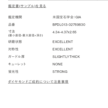
鑑定書(サンプル)を見る
鑑定機関
米国宝石学会：GIA
品番
BPDL013-02769830
寸法
4.34-4.37x2.65
(最小直径-最大直径×深さ)
研磨状態
EXCELLENT
対称性
EXCELLENT
ガードル厚
SLIGHTLYTHICK
キューレット
NONE
蛍光性
STRONG
ダイヤモンドご成約について注意事項