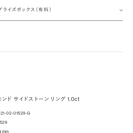
約指輪の内側にお二人のイニシャルや記念日を無料で刻印する
プライズボックス（有料）
とができます。注文前だけでなく購入後の刻印も、リングに初めて
す初回の刻印は、無料にて承ります（デザインによって刻印可能
文字数が異なる場合があります。詳細は「商品仕様」欄をご確認く
い）。
しく見る
ークレットストーン：指輪の内側に留める宝石のこと
輪の内側に、誕生石やピンクダイヤモンドなど、お好みの宝石を
んでセッティングすることができます。ショッピングカート画面で、
モンド サイドストーン リング 1.0ct
好みの宝石をお選びください (有料)。
21-02-01529-G
しく見る
529
4 mm