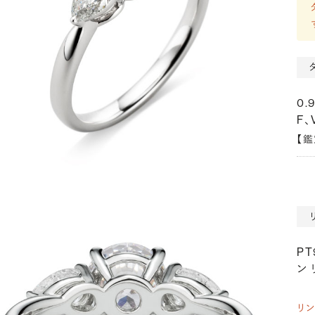
0.
F、
【
P
ン 
リ