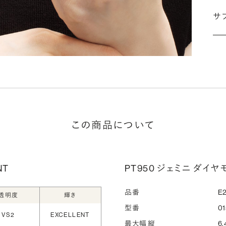
婚
サ
こ
施
な
ださ
詳
この商品について
シ
指
選
NT
PT950 ジェミニ ダイヤ
お
品番
E2
詳
透明度
輝き
型番
01
VS2
EXCELLENT
最大幅 縦
6.