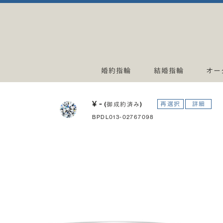
婚約指輪
結婚指輪
オー
¥ -
再選択
詳細
(御成約済み)
BPDL013-02767098