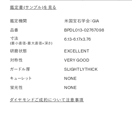
鑑定書(サンプル)を見る
鑑定機関
米国宝石学会：GIA
品番
BPDL013-02767098
寸法
6.13-6.17x3.76
(最小直径-最大直径×深さ)
研磨状態
EXCELLENT
対称性
VERY GOOD
ガードル厚
SLIGHTLYTHICK
キューレット
NONE
蛍光性
NONE
ダイヤモンドご成約について注意事項