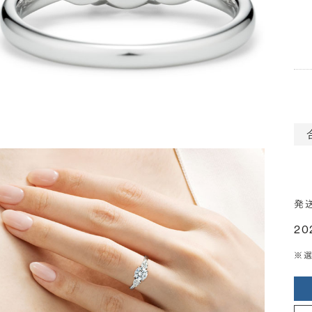
発
20
※