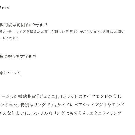
5 mm
択可能な範囲内±2号まで
最大・最小サイズを超えたお直しが難しいデザインがございます。詳細はお問い
わせください
角英数字6文字まで
像について
ージした婚約指輪『ジェミニ』。1カラットのダイヤモンドの美し
ンされた、特別なリングです。サイドにペアシェイプダイヤモンド
ャスな佇まいに。シンプルなリングはもちろん、エタニティリング
。