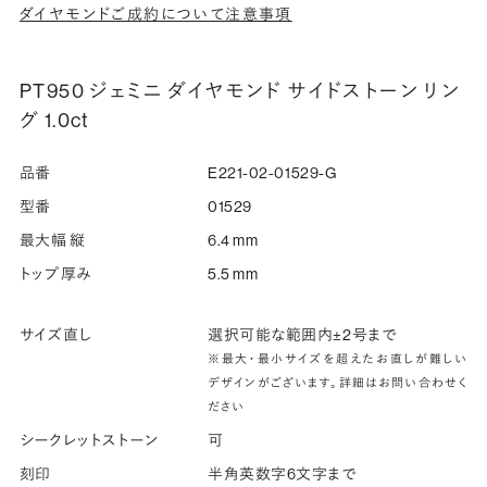
ダイヤモンドご成約について注意事項
PT950 ジェミニ ダイヤモンド サイドストーン リン
グ 1.0ct
品番
E221-02-01529-G
型番
01529
最大幅 縦
6.4 mm
トップ厚み
5.5 mm
サイズ直し
選択可能な範囲内±2号まで
※最大・最小サイズを超えたお直しが難しい
デザインがございます。詳細はお問い合わせく
ださい
シークレットストーン
可
刻印
半角英数字6文字まで