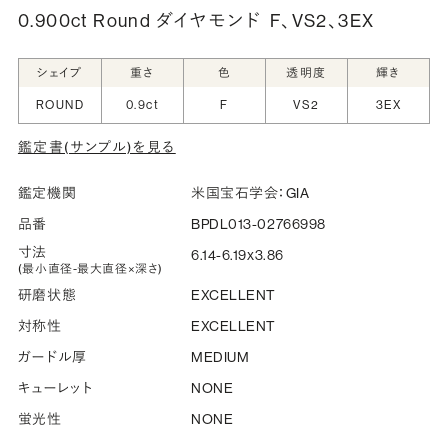
0.900ct Round ダイヤモンド
F、VS2、3EX
シークレットストーン：指輪の内側に留める宝石のこ
シェイプ
重さ
色
透明度
輝き
と
ROUND
0.9ct
F
VS2
3EX
指輪の内側に、誕生石やピンクダイヤモンドなど、お好みの
鑑定書(サンプル)を見る
宝石を選んでセッティングすることができます。ショッピング
カート画面で、お好みの宝石をお選びください (有料)。
鑑定機関
米国宝石学会：GIA
詳しく見る
品番
BPDL013-02766998
寸法
6.14-6.19x3.86
(最小直径-最大直径×深さ)
研磨状態
EXCELLENT
対称性
EXCELLENT
ガードル厚
MEDIUM
キューレット
NONE
蛍光性
NONE