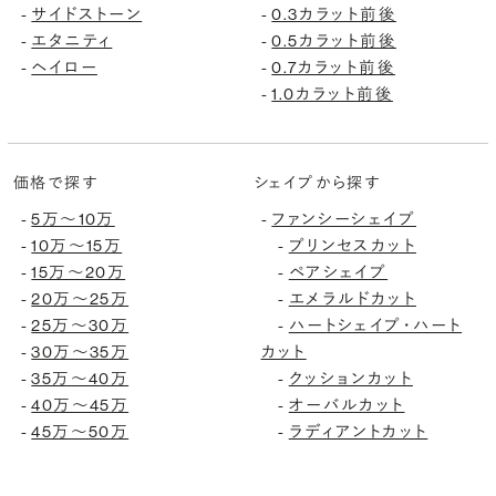
-
サイドストーン
-
0.3カラット前後
-
エタニティ
-
0.5カラット前後
-
ヘイロー
-
0.7カラット前後
-
1.0カラット前後
価格で探す
シェイプから探す
-
5万〜10万
-
ファンシーシェイプ
-
10万〜15万
-
プリンセスカット
-
15万〜20万
-
ペアシェイプ
-
20万〜25万
-
エメラルドカット
-
25万〜30万
-
ハートシェイプ・ハート
-
30万〜35万
カット
-
35万〜40万
-
クッションカット
-
40万〜45万
-
オーバルカット
-
45万〜50万
-
ラディアントカット