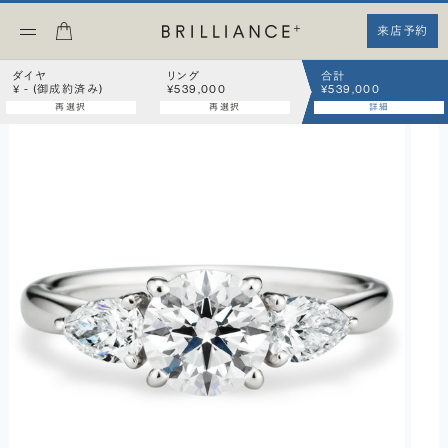
来店予約
ダイヤ
リング
合計
¥ - (御成約済み)
¥539,000
¥539,000
再選択
再選択
詳細