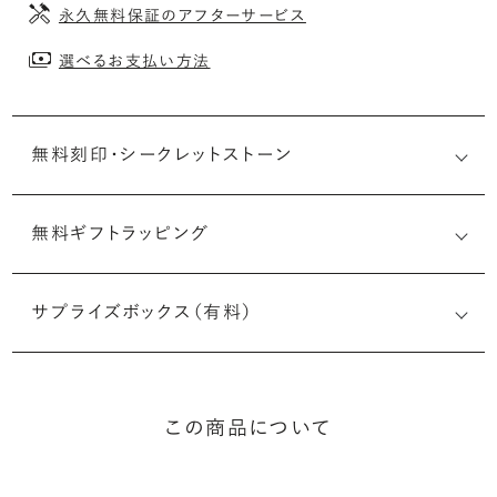
永久無料保証のアフターサービス
選べるお支払い方法
無料刻印・
シークレットストーン
無料ギフトラッピング
刻印メッセージ：アルファベット6文字まで刻印可能
婚約指輪の内側にお二人のイニシャルや記念日を無料で刻
サプライズボックス（有料）
印することができます。注文前だけでなく購入後の刻印も、
リングに初めて施す初回の刻印は、無料にて承ります（デザ
インによって刻印可能な文字数が異なる場合があります。詳
細は「商品仕様」欄をご確認ください）。
この商品について
詳しく見る