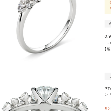
0.
F、
【
P
ン 
リ