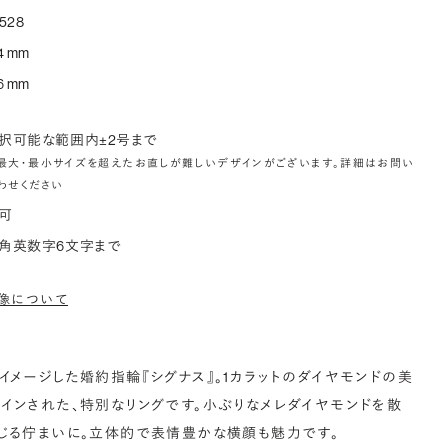
好みの宝石をお選びください (有料)。
528
しく見る
4 mm
6 mm
択可能な範囲内±2号まで
最大・最小サイズを超えたお直しが難しいデザインがございます。詳細はお問い
わせください
可
角英数字6文字まで
像について
イメージした婚約指輪『シグナス』。1カラットのダイヤモンドの美
インされた、特別なリングです。小ぶりなメレダイヤモンドを散
じる佇まいに。立体的で表情豊かな横顔も魅力です。