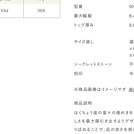
お
型番
01
VS2
3EX
詳
最大幅 縦
6.
トップ厚み
5.
サイズ直し
選
※
合
シークレットストーン
不
刻印
半
※商品画像はイメージです
画
商品説明
はくちょう座の星々の煌めきを
しさを最大限引き出すようデザ
りばめることで、品の良さを感