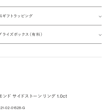
料ギフトラッピング
印メッセージ：アルファベット6文字まで刻印可能
約指輪の内側にお二人のイニシャルや記念日を無料で刻印する
プライズボックス（有料）
とができます。注文前だけでなく購入後の刻印も、リングに初めて
す初回の刻印は、無料にて承ります（デザインによって刻印可能
文字数が異なる場合があります。詳細は「商品仕様」欄をご確認く
い）。
しく見る
ークレットストーン：指輪の内側に留める宝石のこと
モンド サイドストーン リング 1.0ct
輪の内側に、誕生石やピンクダイヤモンドなど、お好みの宝石を
んでセッティングすることができます。ショッピングカート画面で、
21-02-01528-G