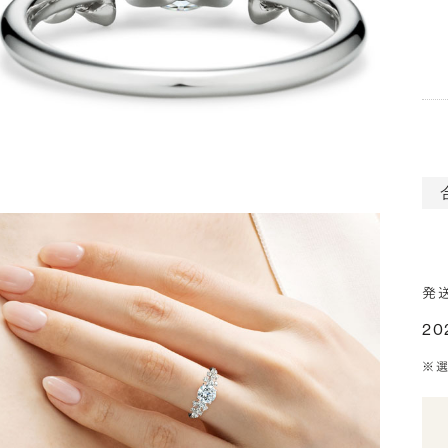
発
20
※