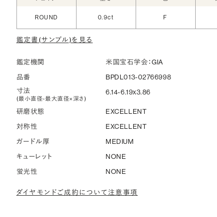
ROUND
0.9ct
F
鑑定書(サンプル)を見る
鑑定機関
米国宝石学会：GIA
品番
BPDL013-02766998
寸法
6.14-6.19x3.86
(最小直径-最大直径×深さ)
研磨状態
EXCELLENT
対称性
EXCELLENT
ガードル厚
MEDIUM
キューレット
NONE
蛍光性
NONE
ダイヤモンドご成約について注意事項