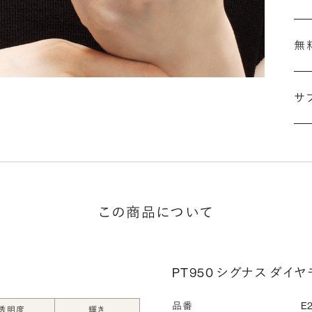
無
刻
婚
サ
こ
施
な
ださ
詳
この商品について
シ
PT950 シグナス ダイヤ
指
選
品番
E2
透明度
輝き