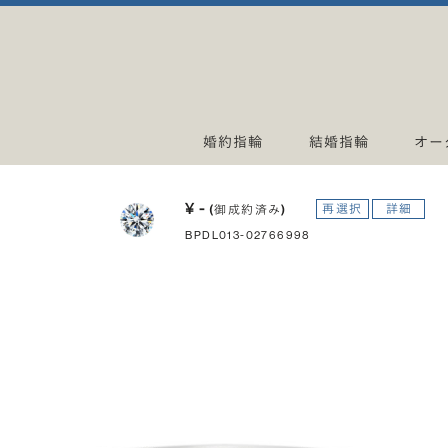
婚約指輪
結婚指輪
オー
¥ -
再選択
詳細
(御成約済み)
BPDL013-02766998