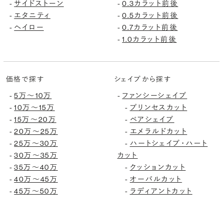
サイドストーン
0.3カラット前後
-
-
エタニティ
0.5カラット前後
-
-
ヘイロー
0.7カラット前後
-
-
1.0カラット前後
-
価格で探す
シェイプから探す
5万〜10万
ファンシーシェイプ
-
-
10万〜15万
プリンセスカット
-
-
15万〜20万
ペアシェイプ
-
-
20万〜25万
エメラルドカット
-
-
25万〜30万
ハートシェイプ・ハート
-
-
30万〜35万
カット
-
35万〜40万
クッションカット
-
-
40万〜45万
オーバルカット
-
-
45万〜50万
ラディアントカット
-
-