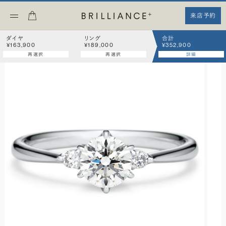
来店予約
ダイヤ
リング
合計
¥163,900
¥189,000
¥352,900
再選択
再選択
詳細