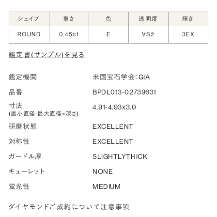
シークレットストーン：指輪の内側に留める宝石のこ
シェイプ
重さ
色
透明度
輝き
と
ROUND
0.45ct
E
VS2
3EX
指輪の内側に、誕生石やピンクダイヤモンドなど、お好みの
鑑定書(サンプル)を見る
宝石を選んでセッティングすることができます。ショッピング
カート画面で、お好みの宝石をお選びください (有料)。
鑑定機関
米国宝石学会：GIA
詳しく見る
品番
BPDL013-02739631
寸法
4.91-4.93x3.0
(最小直径-最大直径×深さ)
研磨状態
EXCELLENT
対称性
EXCELLENT
ガードル厚
SLIGHTLYTHICK
キューレット
NONE
蛍光性
MEDIUM
ダイヤモンドご成約について注意事項