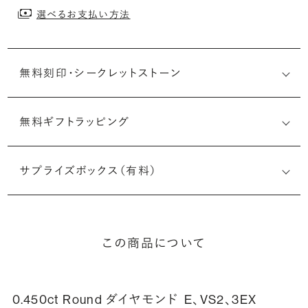
選べるお支払い方法
無料刻印・
シークレットストーン
無料ギフトラッピング
刻印メッセージ：アルファベット6文字まで刻印可能
婚約指輪の内側にお二人のイニシャルや記念日を無料で刻
サプライズボックス（有料）
印することができます。注文前だけでなく購入後の刻印も、
リングに初めて施す初回の刻印は、無料にて承ります（デザ
インによって刻印可能な文字数が異なる場合があります。詳
細は「商品仕様」欄をご確認ください）。
この商品について
詳しく見る
0.450ct Round ダイヤモンド
E、VS2、3EX