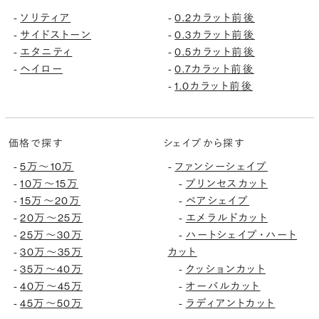
ソリティア
0.2カラット前後
-
-
サイドストーン
0.3カラット前後
-
-
エタニティ
0.5カラット前後
-
-
ヘイロー
0.7カラット前後
-
-
1.0カラット前後
-
価格で探す
シェイプから探す
5万〜10万
ファンシーシェイプ
-
-
10万〜15万
プリンセスカット
-
-
15万〜20万
ペアシェイプ
-
-
20万〜25万
エメラルドカット
-
-
25万〜30万
ハートシェイプ・ハート
-
-
30万〜35万
カット
-
35万〜40万
クッションカット
-
-
40万〜45万
オーバルカット
-
-
45万〜50万
ラディアントカット
-
-