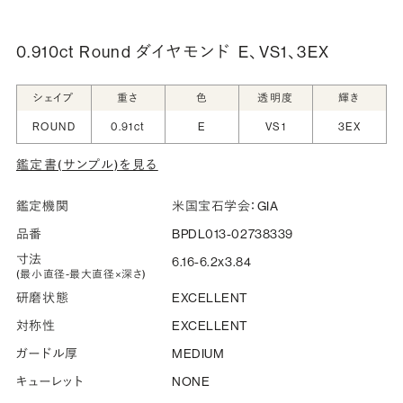
詳しく見る
0.910ct Round ダイヤモンド
E、VS1、3EX
シークレットストーン：指輪の内側に留める宝石のこ
シェイプ
重さ
色
透明度
輝き
と
ROUND
0.91ct
E
VS1
3EX
指輪の内側に、誕生石やピンクダイヤモンドなど、お好みの
鑑定書(サンプル)を見る
宝石を選んでセッティングすることができます。ショッピング
カート画面で、お好みの宝石をお選びください (有料)。
鑑定機関
米国宝石学会：GIA
詳しく見る
品番
BPDL013-02738339
寸法
6.16-6.2x3.84
(最小直径-最大直径×深さ)
研磨状態
EXCELLENT
対称性
EXCELLENT
ガードル厚
MEDIUM
キューレット
NONE