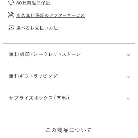
30日間返品保証
永久無料保証のアフターサービス
選べるお支払い方法
無料刻印・
シークレットストーン
無料ギフトラッピング
刻印メッセージ：アルファベット6文字まで刻印可能
婚約指輪の内側にお二人のイニシャルや記念日を無料で刻
サプライズボックス（有料）
印することができます。注文前だけでなく購入後の刻印も、
リングに初めて施す初回の刻印は、無料にて承ります（デザ
インによって刻印可能な文字数が異なる場合があります。詳
細は「商品仕様」欄をご確認ください）。
この商品について