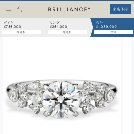
来店予約
ダイヤ
リング
合計
¥735,000
¥354,000
¥1,089,000
再選択
再選択
詳細