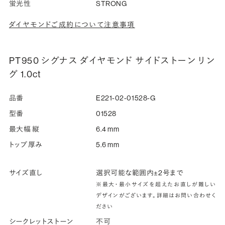
蛍光性
STRONG
ダイヤモンドご成約について注意事項
PT950 シグナス ダイヤモンド サイドストーン リン
グ 1.0ct
品番
E221-02-01528-G
型番
01528
最大幅 縦
6.4 mm
トップ厚み
5.6 mm
サイズ直し
選択可能な範囲内±2号まで
※最大・最小サイズを超えたお直しが難しい
デザインがございます。詳細はお問い合わせく
ださい
シークレットストーン
不可