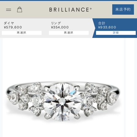
来店予約
ダイヤ
リング
合計
¥579,600
¥354,000
¥933,600
再選択
再選択
詳細