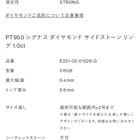
蛍光性
STRONG
ダイヤモンドご成約について注意事項
PT950 シグナス ダイヤモンド サイドストーン リン
グ 1.0ct
品番
E221-02-01528-G
型番
01528
最大幅 縦
6.4 mm
トップ厚み
5.6 mm
サイズ直し
選択可能な範囲内±2号まで
※最大・最小サイズを超えたお直しが難しい
デザインがございます。詳細はお問い合わせく
ださい
シークレットストーン
不可