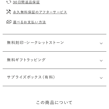
30日間返品保証
永久無料保証のアフターサービス
選べるお支払い方法
無料刻印・
シークレットストーン
無料ギフトラッピング
刻印メッセージ：アルファベット6文字まで刻印可能
婚約指輪の内側にお二人のイニシャルや記念日を無料で刻
サプライズボックス（有料）
印することができます。注文前だけでなく購入後の刻印も、
リングに初めて施す初回の刻印は、無料にて承ります（デザ
インによって刻印可能な文字数が異なる場合があります。詳
細は「商品仕様」欄をご確認ください）。
この商品について