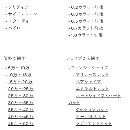
-
ソリティア
-
0.2カラット前後
-
サイドストーン
-
0.3カラット前後
-
エタニティ
-
0.5カラット前後
-
ヘイロー
-
0.7カラット前後
-
1.0カラット前後
価格で探す
シェイプから探す
-
5万〜10万
-
ファンシーシェイプ
-
10万〜15万
-
プリンセスカット
-
15万〜20万
-
ペアシェイプ
-
20万〜25万
-
エメラルドカット
-
25万〜30万
-
ハートシェイプ・ハート
-
30万〜35万
カット
-
35万〜40万
-
クッションカット
-
40万〜45万
-
オーバルカット
-
45万〜50万
-
ラディアントカット