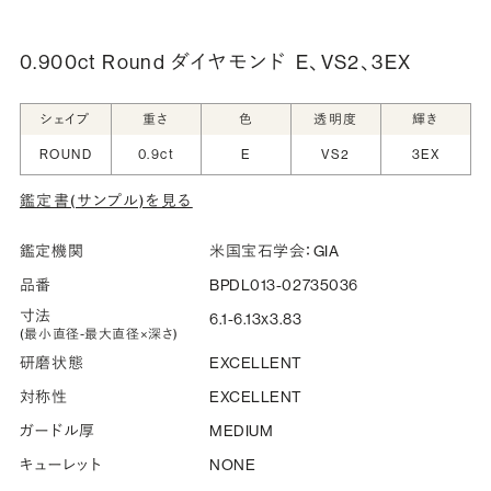
詳しく見る
0.900ct Round ダイヤモンド
E、VS2、3EX
シークレットストーン：指輪の内側に留める宝石のこ
シェイプ
重さ
色
透明度
輝き
と
ROUND
0.9ct
E
VS2
3EX
指輪の内側に、誕生石やピンクダイヤモンドなど、お好みの
鑑定書(サンプル)を見る
宝石を選んでセッティングすることができます。ショッピング
カート画面で、お好みの宝石をお選びください (有料)。
鑑定機関
米国宝石学会：GIA
詳しく見る
品番
BPDL013-02735036
寸法
6.1-6.13x3.83
(最小直径-最大直径×深さ)
研磨状態
EXCELLENT
対称性
EXCELLENT
ガードル厚
MEDIUM
キューレット
NONE