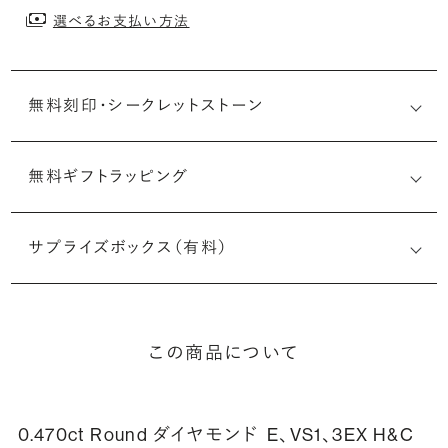
選べるお支払い方法
無料刻印・
シークレットストーン
無料ギフトラッピング
刻印メッセージ：アルファベット6文字まで刻印可能
婚約指輪の内側にお二人のイニシャルや記念日を無料で刻
サプライズボックス（有料）
印することができます。注文前だけでなく購入後の刻印も、
リングに初めて施す初回の刻印は、無料にて承ります（デザ
インによって刻印可能な文字数が異なる場合があります。詳
細は「商品仕様」欄をご確認ください）。
この商品について
詳しく見る
0.470ct Round ダイヤモンド
E、VS1、3EX H&C