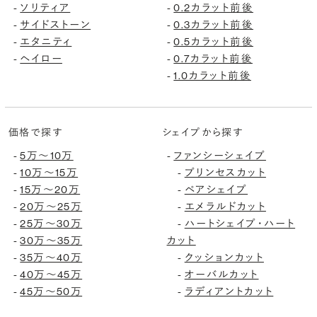
-
ソリティア
-
0.2カラット前後
-
サイドストーン
-
0.3カラット前後
-
エタニティ
-
0.5カラット前後
-
ヘイロー
-
0.7カラット前後
-
1.0カラット前後
価格で探す
シェイプから探す
-
5万〜10万
-
ファンシーシェイプ
-
10万〜15万
-
プリンセスカット
-
15万〜20万
-
ペアシェイプ
-
20万〜25万
-
エメラルドカット
-
25万〜30万
-
ハートシェイプ・ハート
-
30万〜35万
カット
-
35万〜40万
-
クッションカット
-
40万〜45万
-
オーバルカット
-
45万〜50万
-
ラディアントカット