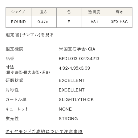
シークレットストーン：指輪の内側に留める宝石のこ
シェイプ
重さ
色
透明度
輝き
と
ROUND
0.47ct
E
VS1
3EX H&C
指輪の内側に、誕生石やピンクダイヤモンドなど、お好みの
鑑定書(サンプル)を見る
宝石を選んでセッティングすることができます。ショッピング
カート画面で、お好みの宝石をお選びください (有料)。
鑑定機関
米国宝石学会：GIA
詳しく見る
品番
BPDL013-02734213
寸法
4.92-4.95x3.09
(最小直径-最大直径×深さ)
研磨状態
EXCELLENT
対称性
EXCELLENT
ガードル厚
SLIGHTLYTHICK
キューレット
NONE
蛍光性
STRONG
ダイヤモンドご成約について注意事項