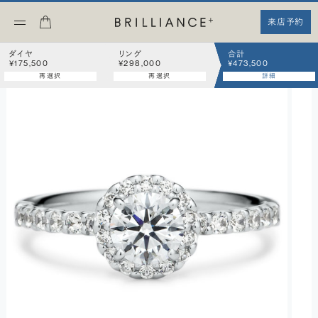
来店予約
ダイヤ
リング
合計
¥175,500
¥298,000
¥473,500
再選択
再選択
詳細