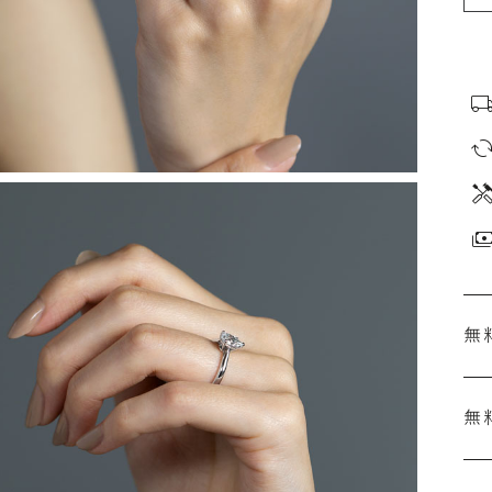
無
無
刻
婚