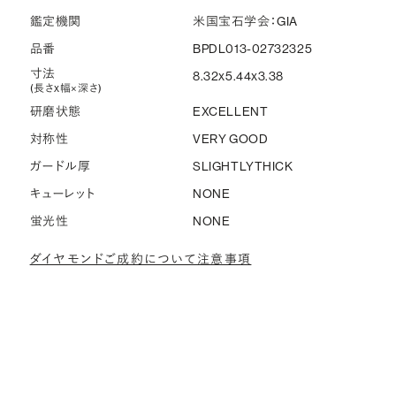
鑑定機関
米国宝石学会：GIA
品番
BPDL013-02732325
寸法
8.32x5.44x3.38
(長さx幅×深さ)
研磨状態
EXCELLENT
対称性
VERY GOOD
ガードル厚
SLIGHTLYTHICK
キューレット
NONE
蛍光性
NONE
ダイヤモンドご成約について注意事項