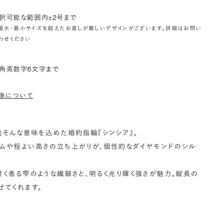
択可能な範囲内±2号まで
最大・最小サイズを超えたお直しが難しいデザインがございます。詳細はお問い
わせください
角英数字6文字まで
像について
」そんな意味を込めた婚約指輪『シンシア』。
ームや程よい高さの立ち上がりが、個性的なダイヤモンドのシル
甘く香る雫のような繊細さと、明るく光り輝く強さが魅力。縦長の
せてくれます。