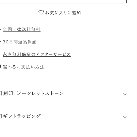
お気に入りに追加
全国一律送料無料
30日間返品保証
永久無料保証のアフターサービス
選べるお支払い方法
料刻印・
シークレットストーン
料ギフトラッピング
印メッセージ：アルファベット6文字まで刻印可能
約指輪の内側にお二人のイニシャルや記念日を無料で刻印する