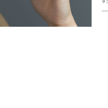
サ
こ
施
な
ださ
詳
シ
指
選
お
詳