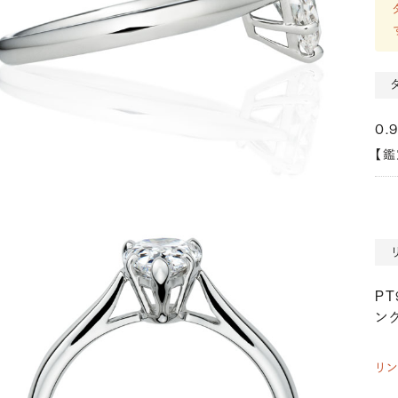
0.
【
P
ング
リ