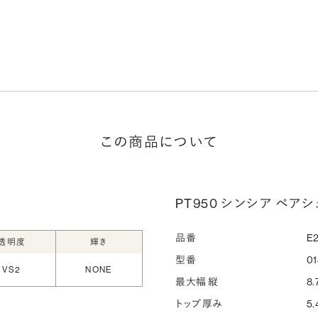
この商品について
PT950 シンシア ペアシェ
品番
E2
透明度
輝き
型番
0
VS2
NONE
最大幅 縦
8.
トップ厚み
5.