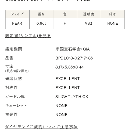
シークレットストーン：指輪の内側に留める宝石のこ
シェイプ
重さ
色
透明度
輝き
と
PEAR
0.9ct
F
VS2
NONE
指輪の内側に、誕生石やピンクダイヤモンドなど、お好みの
鑑定書(サンプル)を見る
宝石を選んでセッティングすることができます。ショッピング
カート画面で、お好みの宝石をお選びください (有料)。
鑑定機関
米国宝石学会：GIA
詳しく見る
品番
BPDL013-02717486
寸法
8.17x5.36x3.44
(長さx幅×深さ)
研磨状態
EXCELLENT
対称性
EXCELLENT
ガードル厚
SLIGHTLYTHICK
キューレット
NONE
蛍光性
NONE
ダイヤモンドご成約について注意事項