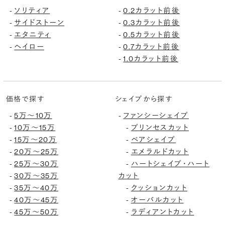
-
ソリティア
-
0.2カラット前後
-
サイドストーン
-
0.3カラット前後
-
エタニティ
-
0.5カラット前後
-
ヘイロー
-
0.7カラット前後
-
1.0カラット前後
価格で探す
シェイプから探す
-
5万〜10万
-
ファンシーシェイプ
-
10万〜15万
-
プリンセスカット
-
15万〜20万
-
ペアシェイプ
-
20万〜25万
-
エメラルドカット
-
25万〜30万
-
ハートシェイプ・ハート
-
30万〜35万
カット
-
35万〜40万
-
クッションカット
-
40万〜45万
-
オーバルカット
-
45万〜50万
-
ラディアントカット