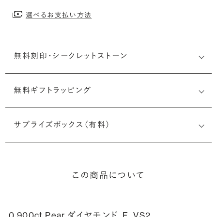
選べるお支払い方法
無料刻印・
シークレットストーン
無料ギフトラッピング
刻印メッセージ：アルファベット6文字まで刻印可能
婚約指輪の内側にお二人のイニシャルや記念日を無料で刻
サプライズボックス（有料）
印することができます。注文前だけでなく購入後の刻印も、
リングに初めて施す初回の刻印は、無料にて承ります（デザ
インによって刻印可能な文字数が異なる場合があります。詳
細は「商品仕様」欄をご確認ください）。
この商品について
詳しく見る
0.900ct Pear ダイヤモンド
F、VS2