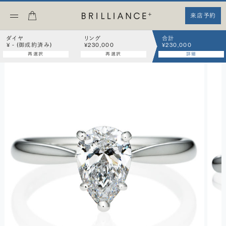
来店予約
ダイヤ
リング
合計
¥ - (御成約済み)
¥230,000
¥230,000
再選択
再選択
詳細