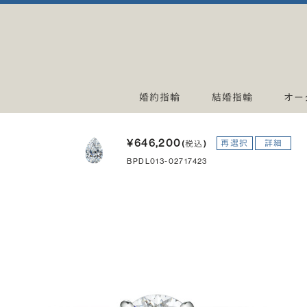
婚約指輪
結婚指輪
オー
¥646,200
再選択
詳細
(税込)
BPDL013-02717423