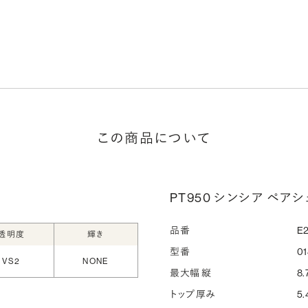
この商品について
PT950 シンシア ペアシェ
品番
E2
透明度
輝き
型番
0
VS2
NONE
最大幅 縦
8.
トップ厚み
5.