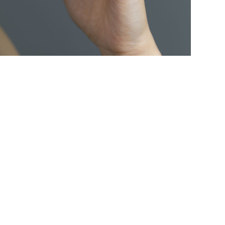
ださ
詳
シ
指
選
お
詳