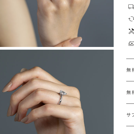
無
無
刻
婚
サ
こ
施
な