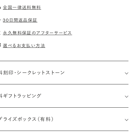
全国一律送料無料
30日間返品保証
永久無料保証のアフターサービス
選べるお支払い方法
料刻印・
シークレットストーン
料ギフトラッピング
印メッセージ：アルファベット6文字まで刻印可能
約指輪の内側にお二人のイニシャルや記念日を無料で刻印する
プライズボックス（有料）
とができます。注文前だけでなく購入後の刻印も、リングに初めて
す初回の刻印は、無料にて承ります（デザインによって刻印可能
文字数が異なる場合があります。詳細は「商品仕様」欄をご確認く