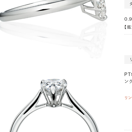
0.
【
P
ング
リ