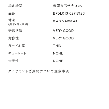
鑑定機関
米国宝石学会：GIA
品番
BPDL013-02717423
寸法
8.47x5.41x3.43
(長さx幅×深さ)
研磨状態
VERY GOOD
対称性
VERY GOOD
ガードル厚
THIN
キューレット
NONE
蛍光性
NONE
ダイヤモンドご成約について注意事項