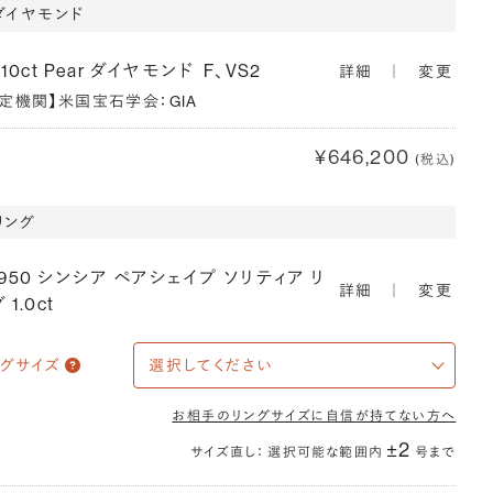
ダイヤモンド
910ct Pear ダイヤモンド
F、VS2
詳細
｜
変更
鑑定機関】米国宝石学会：GIA
¥646,200
(税込)
リング
T950 シンシア ペアシェイプ ソリティア リ
詳細
｜
変更
 1.0ct
ングサイズ
お相手のリングサイズに自信が持てない方へ
±2
サイズ直し： 選択可能な範囲内
号まで