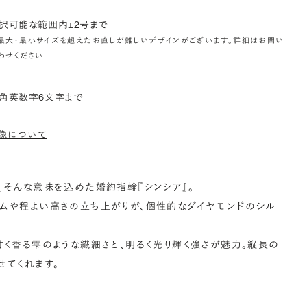
択可能な範囲内±2号まで
最大・最小サイズを超えたお直しが難しいデザインがございます。詳細はお問い
わせください
角英数字6文字まで
像について
」そんな意味を込めた婚約指輪『シンシア』。
ームや程よい高さの立ち上がりが、個性的なダイヤモンドのシル
甘く香る雫のような繊細さと、明るく光り輝く強さが魅力。縦長の
せてくれます。