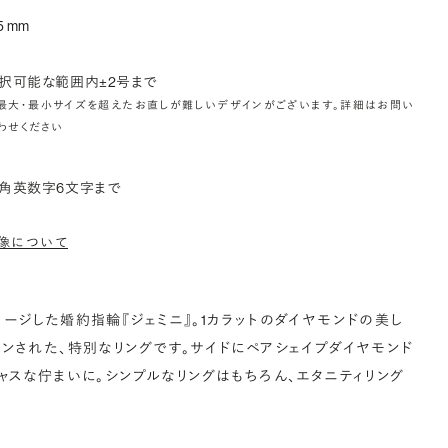
5 mm
択可能な範囲内±2号まで
最大・最小サイズを超えたお直しが難しいデザインがございます。詳細はお問い
わせください
角英数字6文字まで
像について
ージした婚約指輪『ジェミニ』。1カラットのダイヤモンドの美し
ンされた、特別なリングです。サイドにペアシェイプダイヤモンド
ャスな佇まいに。シンプルなリングはもちろん、エタニティリング
。