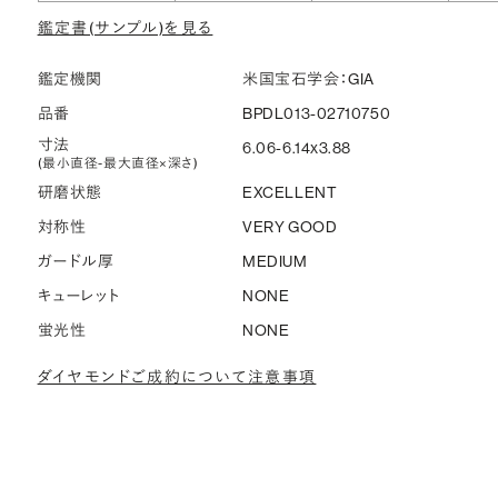
鑑定書(サンプル)を見る
鑑定機関
米国宝石学会：GIA
品番
BPDL013-02710750
寸法
6.06-6.14x3.88
(最小直径-最大直径×深さ)
研磨状態
EXCELLENT
対称性
VERY GOOD
ガードル厚
MEDIUM
キューレット
NONE
蛍光性
NONE
ダイヤモンドご成約について注意事項