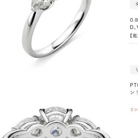
0.
D、
【
P
ン 
リ