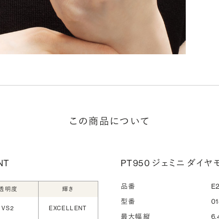
な
ださ
詳
シ
指
この商品について
選
お
詳
NT
PT950 ジェミニ ダイヤ
品番
E2
透明度
輝き
型番
01
VS2
EXCELLENT
最大幅 縦
6.