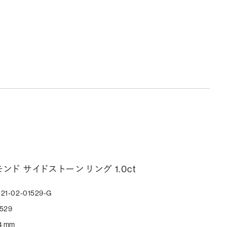
文字数が異なる場合があります。詳細は「商品仕様」欄をご確認く
い）。
しく見る
ークレットストーン：指輪の内側に留める宝石のこと
輪の内側に、誕生石やピンクダイヤモンドなど、お好みの宝石を
んでセッティングすることができます。ショッピングカート画面で、
好みの宝石をお選びください (有料)。
しく見る
モンド サイドストーン リング 1.0ct
21-02-01529-G
529
4 mm