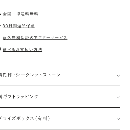
全国一律送料無料
30日間返品保証
永久無料保証のアフターサービス
選べるお支払い方法
料刻印・
シークレットストーン
料ギフトラッピング
印メッセージ：アルファベット6文字まで刻印可能
約指輪の内側にお二人のイニシャルや記念日を無料で刻印する
プライズボックス（有料）
とができます。注文前だけでなく購入後の刻印も、リングに初めて
す初回の刻印は、無料にて承ります（デザインによって刻印可能