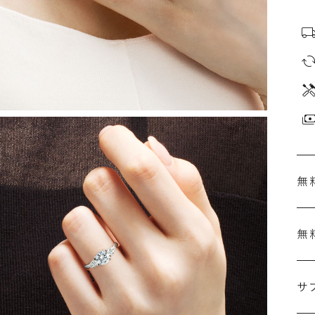
無
無
刻
婚
サ
こ
施