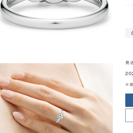
発
20
※