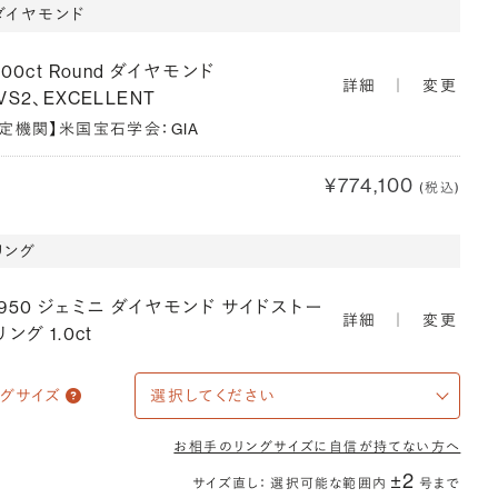
ダイヤモンド
900ct Round ダイヤモンド
詳細
｜
変更
VS2、EXCELLENT
鑑定機関】米国宝石学会：GIA
¥774,100
(税込)
リング
T950 ジェミニ ダイヤモンド サイドストー
詳細
｜
変更
リング 1.0ct
ングサイズ
お相手のリングサイズに自信が持てない方へ
±2
サイズ直し： 選択可能な範囲内
号まで