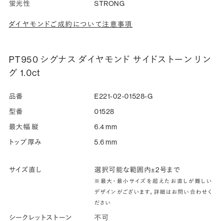
蛍光性
STRONG
ダイヤモンドご成約について注意事項
PT950 シグナス ダイヤモンド サイドストーン リン
グ 1.0ct
品番
E221-02-01528-G
型番
01528
最大幅 縦
6.4 mm
トップ厚み
5.6 mm
サイズ直し
選択可能な範囲内±2号まで
※最大・最小サイズを超えたお直しが難しい
デザインがございます。詳細はお問い合わせく
ださい
シークレットストーン
不可