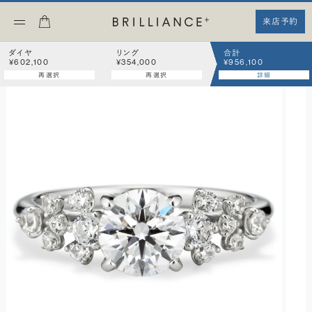
来店予約
ダイヤ
リング
合計
¥602,100
¥354,000
¥956,100
再選択
再選択
詳細