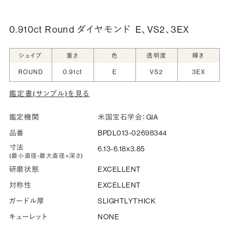
詳しく見る
0.910ct Round ダイヤモンド
E、VS2、3EX
シークレットストーン：指輪の内側に留める宝石のこ
シェイプ
重さ
色
透明度
輝き
と
ROUND
0.91ct
E
VS2
3EX
指輪の内側に、誕生石やピンクダイヤモンドなど、お好みの
鑑定書(サンプル)を見る
宝石を選んでセッティングすることができます。ショッピング
カート画面で、お好みの宝石をお選びください (有料)。
鑑定機関
米国宝石学会：GIA
詳しく見る
品番
BPDL013-02698344
寸法
6.13-6.18x3.85
(最小直径-最大直径×深さ)
研磨状態
EXCELLENT
対称性
EXCELLENT
ガードル厚
SLIGHTLYTHICK
キューレット
NONE