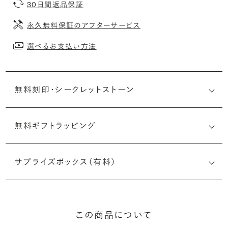
30日間返品保証
永久無料保証のアフターサービス
選べるお支払い方法
無料刻印・
シークレットストーン
無料ギフトラッピング
刻印メッセージ：アルファベット6文字まで刻印可能
婚約指輪の内側にお二人のイニシャルや記念日を無料で刻
サプライズボックス（有料）
印することができます。注文前だけでなく購入後の刻印も、
リングに初めて施す初回の刻印は、無料にて承ります（デザ
インによって刻印可能な文字数が異なる場合があります。詳
細は「商品仕様」欄をご確認ください）。
この商品について