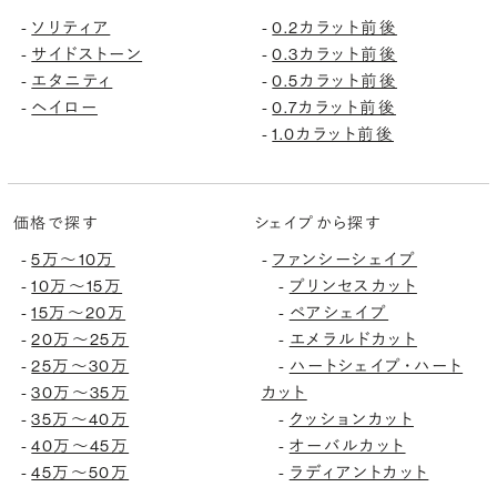
ソリティア
0.2カラット前後
-
-
サイドストーン
0.3カラット前後
-
-
エタニティ
0.5カラット前後
-
-
ヘイロー
0.7カラット前後
-
-
1.0カラット前後
-
価格で探す
シェイプから探す
5万〜10万
ファンシーシェイプ
-
-
10万〜15万
プリンセスカット
-
-
15万〜20万
ペアシェイプ
-
-
20万〜25万
エメラルドカット
-
-
25万〜30万
ハートシェイプ・ハート
-
-
30万〜35万
カット
-
35万〜40万
クッションカット
-
-
40万〜45万
オーバルカット
-
-
45万〜50万
ラディアントカット
-
-