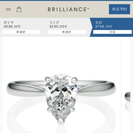
来店予約
ダイヤ
リング
合計
¥539,100
¥230,000
¥769,100
再選択
再選択
詳細