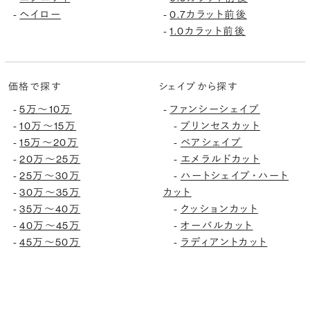
ヘイロー
0.7カラット前後
-
-
1.0カラット前後
-
価格で探す
シェイプから探す
5万〜10万
ファンシーシェイプ
-
-
10万〜15万
プリンセスカット
-
-
15万〜20万
ペアシェイプ
-
-
20万〜25万
エメラルドカット
-
-
25万〜30万
ハートシェイプ・ハート
-
-
30万〜35万
カット
-
35万〜40万
クッションカット
-
-
40万〜45万
オーバルカット
-
-
45万〜50万
ラディアントカット
-
-