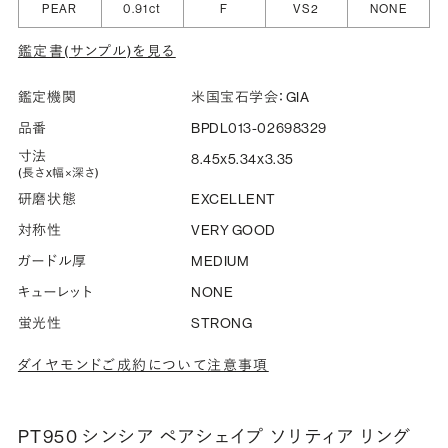
PEAR
0.91ct
F
VS2
NONE
指輪の内側に、誕生石やピンクダイヤモンドなど、お好みの
鑑定書(サンプル)を見る
宝石を選んでセッティングすることができます。ショッピング
カート画面で、お好みの宝石をお選びください (有料)。
鑑定機関
米国宝石学会：GIA
詳しく見る
品番
BPDL013-02698329
寸法
8.45x5.34x3.35
(長さx幅×深さ)
研磨状態
EXCELLENT
対称性
VERY GOOD
ガードル厚
MEDIUM
キューレット
NONE
蛍光性
STRONG
ダイヤモンドご成約について注意事項
PT950 シンシア ペアシェイプ ソリティア リング