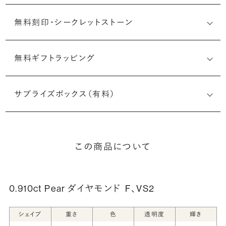
無料刻印・
シークレットストーン
無料ギフトラッピング
刻印メッセージ：アルファベット6文字まで刻印可能
婚約指輪の内側にお二人のイニシャルや記念日を無料で刻
サプライズボックス（有料）
印することができます。注文前だけでなく購入後の刻印も、
リングに初めて施す初回の刻印は、無料にて承ります（デザ
インによって刻印可能な文字数が異なる場合があります。詳
細は「商品仕様」欄をご確認ください）。
この商品について
詳しく見る
0.910ct Pear ダイヤモンド
F、VS2
シークレットストーン：指輪の内側に留める宝石のこ
シェイプ
重さ
色
透明度
輝き
と