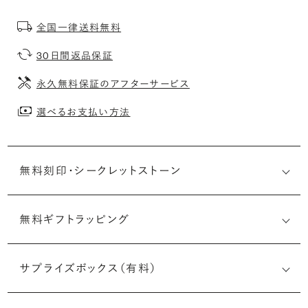
全国一律送料無料
30日間返品保証
永久無料保証のアフターサービス
選べるお支払い方法
無料刻印・
シークレットストーン
無料ギフトラッピング
刻印メッセージ：アルファベット6文字まで刻印可能
婚約指輪の内側にお二人のイニシャルや記念日を無料で刻
サプライズボックス（有料）
印することができます。注文前だけでなく購入後の刻印も、
リングに初めて施す初回の刻印は、無料にて承ります（デザ