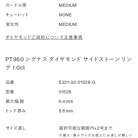
ガードル厚
MEDIUM
キューレット
NONE
蛍光性
MEDIUM
ダイヤモンドご成約について注意事項
PT950 シグナス ダイヤモンド サイドストーン リン
グ 1.0ct
品番
E221-02-01528-G
型番
01528
最大幅 縦
6.4 mm
トップ厚み
5.6 mm
サイズ直し
選択可能な範囲内±2号まで
※最大・最小サイズを超えたお直しが難しい