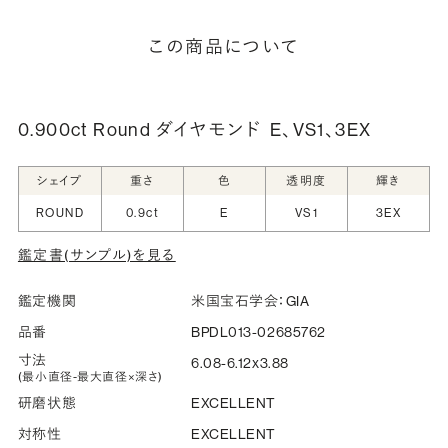
インによって刻印可能な文字数が異なる場合があります。詳
細は「商品仕様」欄をご確認ください）。
この商品について
詳しく見る
0.900ct Round ダイヤモンド
E、VS1、3EX
シークレットストーン：指輪の内側に留める宝石のこ
シェイプ
重さ
色
透明度
輝き
と
ROUND
0.9ct
E
VS1
3EX
指輪の内側に、誕生石やピンクダイヤモンドなど、お好みの
鑑定書(サンプル)を見る
宝石を選んでセッティングすることができます。ショッピング
カート画面で、お好みの宝石をお選びください (有料)。
鑑定機関
米国宝石学会：GIA
詳しく見る
品番
BPDL013-02685762
寸法
6.08-6.12x3.88
(最小直径-最大直径×深さ)
研磨状態
EXCELLENT
対称性
EXCELLENT