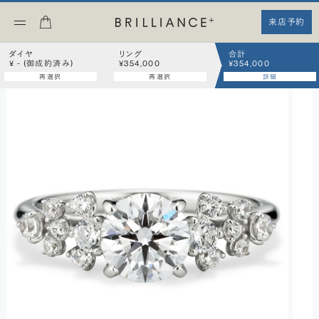
来店予約
ダイヤ
リング
合計
¥ - (御成約済み)
¥354,000
¥354,000
再選択
再選択
詳細