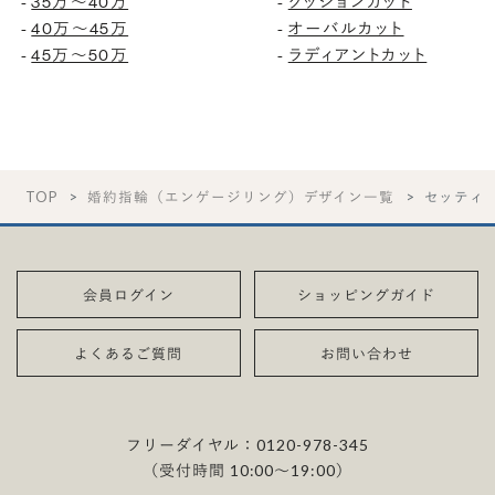
35万〜40万
クッションカット
-
-
40万〜45万
オーバルカット
-
-
45万〜50万
ラディアントカット
-
-
TOP
婚約指輪（エンゲージリング）デザイン一覧
セッティ
会員ログイン
ショッピングガイド
よくあるご質問
お問い合わせ
フリーダイヤル：
0120-978-345
（受付時間 10:00〜19:00）