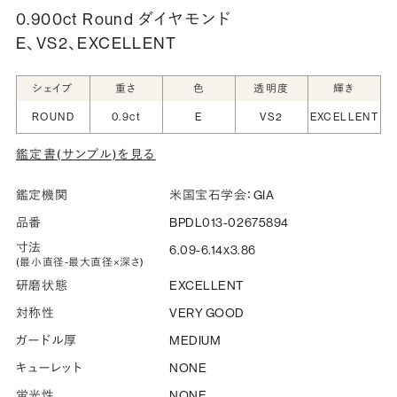
0.900ct Round ダイヤモンド
E、VS2、EXCELLENT
シークレットストーン：指輪の内側に留める宝石のこ
と
シェイプ
重さ
色
透明度
輝き
指輪の内側に、誕生石やピンクダイヤモンドなど、お好みの
ROUND
0.9ct
E
VS2
EXCELLENT
宝石を選んでセッティングすることができます。ショッピング
鑑定書(サンプル)を見る
カート画面で、お好みの宝石をお選びください (有料)。
詳しく見る
鑑定機関
米国宝石学会：GIA
品番
BPDL013-02675894
寸法
6.09-6.14x3.86
(最小直径-最大直径×深さ)
研磨状態
EXCELLENT
対称性
VERY GOOD
ガードル厚
MEDIUM
キューレット
NONE
蛍光性
NONE