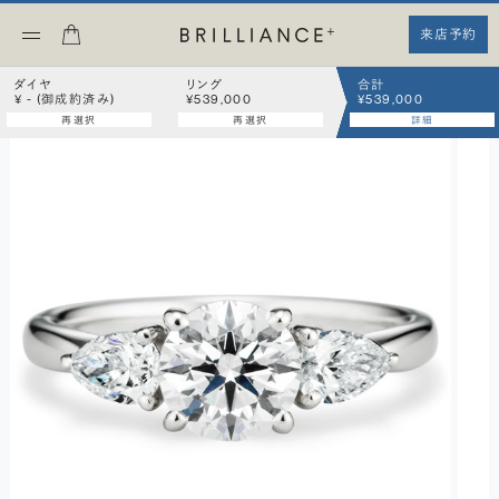
来店予約
ダイヤ
リング
合計
¥ - (御成約済み)
¥539,000
¥539,000
再選択
再選択
詳細