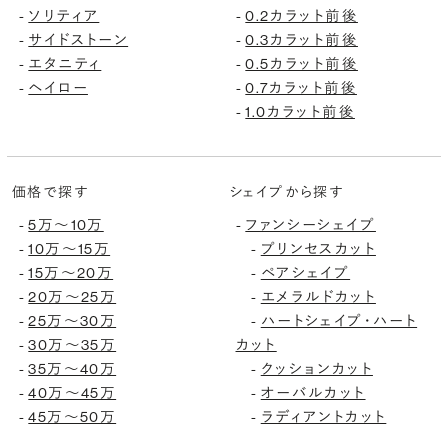
ソリティア
0.2カラット前後
-
-
サイドストーン
0.3カラット前後
-
-
エタニティ
0.5カラット前後
-
-
ヘイロー
0.7カラット前後
-
-
1.0カラット前後
-
価格で探す
シェイプから探す
5万〜10万
ファンシーシェイプ
-
-
10万〜15万
プリンセスカット
-
-
15万〜20万
ペアシェイプ
-
-
20万〜25万
エメラルドカット
-
-
25万〜30万
ハートシェイプ・ハート
-
-
30万〜35万
カット
-
35万〜40万
クッションカット
-
-
40万〜45万
オーバルカット
-
-
45万〜50万
ラディアントカット
-
-