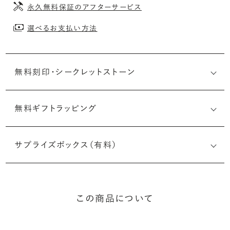
永久無料保証のアフターサービス
選べるお支払い方法
無料刻印・
シークレットストーン
無料ギフトラッピング
刻印メッセージ：アルファベット6文字まで刻印可能
婚約指輪の内側にお二人のイニシャルや記念日を無料で刻
サプライズボックス（有料）
印することができます。注文前だけでなく購入後の刻印も、
リングに初めて施す初回の刻印は、無料にて承ります（デザ
インによって刻印可能な文字数が異なる場合があります。詳
細は「商品仕様」欄をご確認ください）。
この商品について
詳しく見る