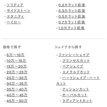
ソリティア
0.2カラット前後
-
-
サイドストーン
0.3カラット前後
-
-
エタニティ
0.5カラット前後
-
-
ヘイロー
0.7カラット前後
-
-
1.0カラット前後
-
価格で探す
シェイプから探す
5万〜10万
ファンシーシェイプ
-
-
10万〜15万
プリンセスカット
-
-
15万〜20万
ペアシェイプ
-
-
20万〜25万
エメラルドカット
-
-
25万〜30万
ハートシェイプ・ハート
-
-
30万〜35万
カット
-
35万〜40万
クッションカット
-
-
40万〜45万
オーバルカット
-
-
45万〜50万
ラディアントカット
-
-