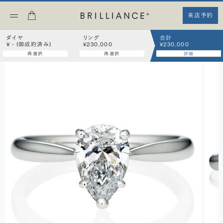
来店予約
ダイヤ
リング
合計
¥ - (御成約済み)
¥230,000
¥230,000
再選択
再選択
詳細