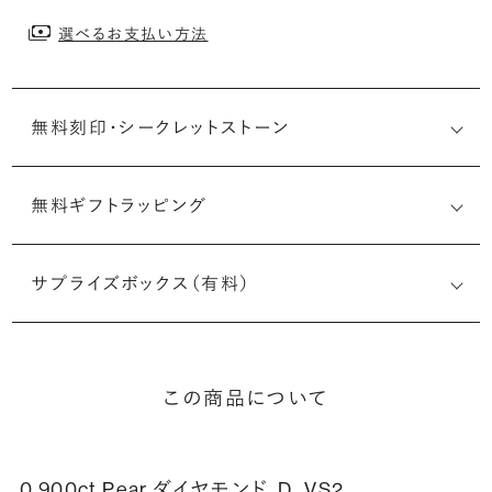
選べるお支払い方法
無料刻印・
シークレットストーン
無料ギフトラッピング
刻印メッセージ：アルファベット6文字まで刻印可能
婚約指輪の内側にお二人のイニシャルや記念日を無料で刻
サプライズボックス（有料）
印することができます。注文前だけでなく購入後の刻印も、
リングに初めて施す初回の刻印は、無料にて承ります（デザ
インによって刻印可能な文字数が異なる場合があります。詳
細は「商品仕様」欄をご確認ください）。
この商品について
詳しく見る
0.900ct Pear ダイヤモンド
D、VS2