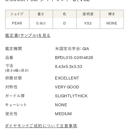
シークレットストーン：指輪の内側に留める宝石のこ
シェイプ
重さ
色
透明度
輝き
と
PEAR
0.9ct
D
VS2
NONE
指輪の内側に、誕生石やピンクダイヤモンドなど、お好みの
鑑定書(サンプル)を見る
宝石を選んでセッティングすることができます。ショッピング
カート画面で、お好みの宝石をお選びください (有料)。
鑑定機関
米国宝石学会：GIA
詳しく見る
品番
BPDL013-02614628
寸法
8.43x5.3x3.33
(長さx幅×深さ)
研磨状態
EXCELLENT
対称性
VERY GOOD
ガードル厚
SLIGHTLYTHICK
キューレット
NONE
蛍光性
MEDIUM
ダイヤモンドご成約について注意事項