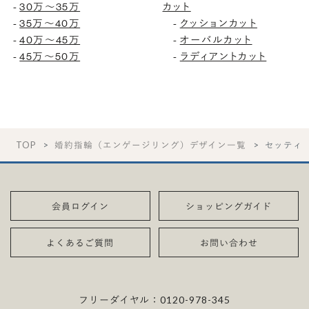
30万〜35万
カット
-
35万〜40万
クッションカット
-
-
40万〜45万
オーバルカット
-
-
45万〜50万
ラディアントカット
-
-
TOP
婚約指輪（エンゲージリング）デザイン一覧
セッティ
会員ログイン
ショッピングガイド
よくあるご質問
お問い合わせ
フリーダイヤル：
0120-978-345