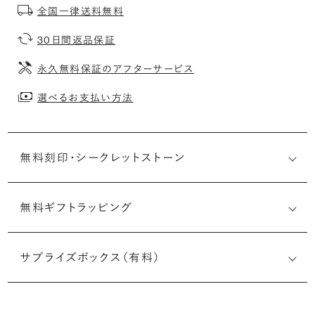
全国一律送料無料
30日間返品保証
永久無料保証のアフターサービス
選べるお支払い方法
無料刻印・
シークレットストーン
無料ギフトラッピング
刻印メッセージ：アルファベット6文字まで刻印可能
婚約指輪の内側にお二人のイニシャルや記念日を無料で刻
サプライズボックス（有料）
印することができます。注文前だけでなく購入後の刻印も、
リングに初めて施す初回の刻印は、無料にて承ります（デザ
インによって刻印可能な文字数が異なる場合があります。詳