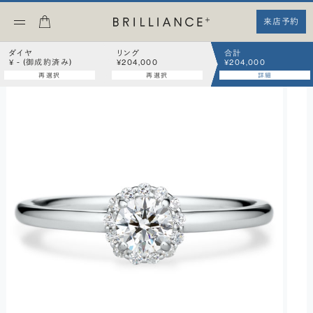
来店予約
ダイヤ
リング
合計
¥ - (御成約済み)
¥204,000
¥204,000
再選択
再選択
詳細