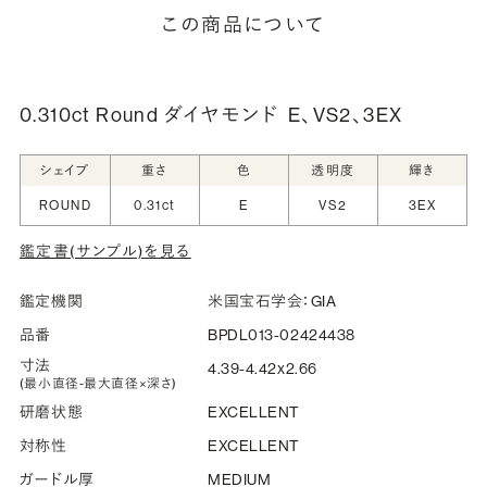
細は「商品仕様」欄をご確認ください）。
この商品について
詳しく見る
0.310ct Round ダイヤモンド
E、VS2、3EX
シークレットストーン：指輪の内側に留める宝石のこ
シェイプ
重さ
色
透明度
輝き
と
ROUND
0.31ct
E
VS2
3EX
指輪の内側に、誕生石やピンクダイヤモンドなど、お好みの
鑑定書(サンプル)を見る
宝石を選んでセッティングすることができます。ショッピング
カート画面で、お好みの宝石をお選びください (有料)。
鑑定機関
米国宝石学会：GIA
詳しく見る
品番
BPDL013-02424438
寸法
4.39-4.42x2.66
(最小直径-最大直径×深さ)
研磨状態
EXCELLENT
対称性
EXCELLENT
ガードル厚
MEDIUM