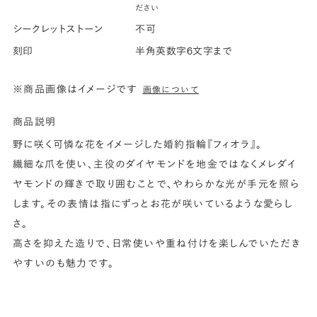
ださい
シークレットストーン
不可
刻印
半角英数字6文字まで
※商品画像はイメージです
画像について
商品説明
野に咲く可憐な花をイメージした婚約指輪『フィオラ』。
繊細な爪を使い、主役のダイヤモンドを地金ではなくメレダイ
ヤモンドの輝きで取り囲むことで、やわらかな光が手元を照ら
します。その表情は指にずっとお花が咲いているような愛らし
さ。
高さを抑えた造りで、日常使いや重ね付けを楽しんでいただき
やすいのも魅力です。