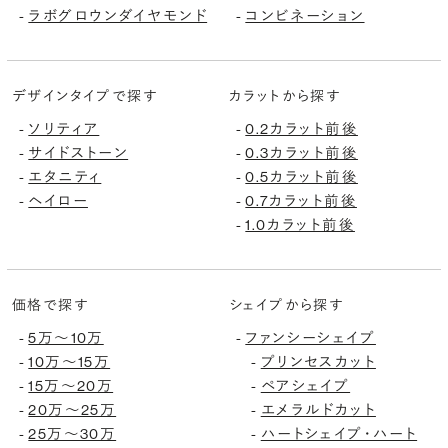
ラボグロウンダイヤモンド
コンビネーション
-
-
デザインタイプで探す
カラットから探す
ソリティア
0.2カラット前後
-
-
サイドストーン
0.3カラット前後
-
-
エタニティ
0.5カラット前後
-
-
ヘイロー
0.7カラット前後
-
-
1.0カラット前後
-
価格で探す
シェイプから探す
5万〜10万
ファンシーシェイプ
-
-
10万〜15万
プリンセスカット
-
-
15万〜20万
ペアシェイプ
-
-
20万〜25万
エメラルドカット
-
-
25万〜30万
ハートシェイプ・ハート
-
-