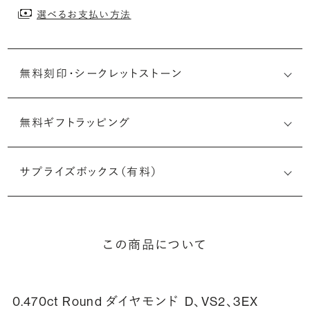
選べるお支払い方法
無料刻印・
シークレットストーン
無料ギフトラッピング
刻印メッセージ：アルファベット6文字まで刻印可能
婚約指輪の内側にお二人のイニシャルや記念日を無料で刻
サプライズボックス（有料）
印することができます。注文前だけでなく購入後の刻印も、
リングに初めて施す初回の刻印は、無料にて承ります（デザ
インによって刻印可能な文字数が異なる場合があります。詳
細は「商品仕様」欄をご確認ください）。
この商品について
詳しく見る
0.470ct Round ダイヤモンド
D、VS2、3EX