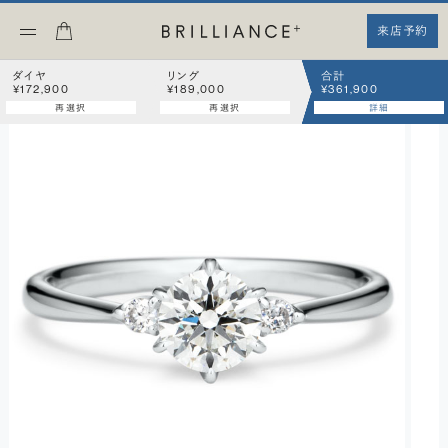
来店予約
ダイヤ
リング
合計
¥172,900
¥189,000
¥361,900
再選択
再選択
詳細