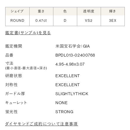
シークレットストーン：指輪の内側に留める宝石のこ
シェイプ
重さ
色
透明度
輝き
と
ROUND
0.47ct
D
VS2
3EX
指輪の内側に、誕生石やピンクダイヤモンドなど、お好みの
鑑定書(サンプル)を見る
宝石を選んでセッティングすることができます。ショッピング
カート画面で、お好みの宝石をお選びください (有料)。
鑑定機関
米国宝石学会：GIA
詳しく見る
品番
BPDL013-02400768
寸法
4.95-4.98x3.07
(最小直径-最大直径×深さ)
研磨状態
EXCELLENT
対称性
EXCELLENT
ガードル厚
SLIGHTLYTHICK
キューレット
NONE
蛍光性
STRONG
ダイヤモンドご成約について注意事項