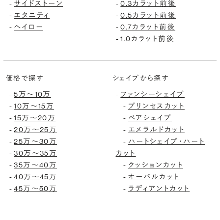
サイドストーン
0.3カラット前後
-
-
エタニティ
0.5カラット前後
-
-
ヘイロー
0.7カラット前後
-
-
1.0カラット前後
-
価格で探す
シェイプから探す
5万〜10万
ファンシーシェイプ
-
-
10万〜15万
プリンセスカット
-
-
15万〜20万
ペアシェイプ
-
-
20万〜25万
エメラルドカット
-
-
25万〜30万
ハートシェイプ・ハート
-
-
30万〜35万
カット
-
35万〜40万
クッションカット
-
-
40万〜45万
オーバルカット
-
-
45万〜50万
ラディアントカット
-
-