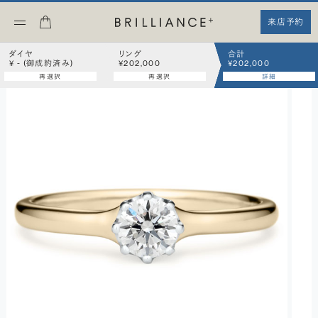
来店予約
ダイヤ
リング
合計
¥ - (御成約済み)
¥202,000
¥202,000
再選択
再選択
詳細