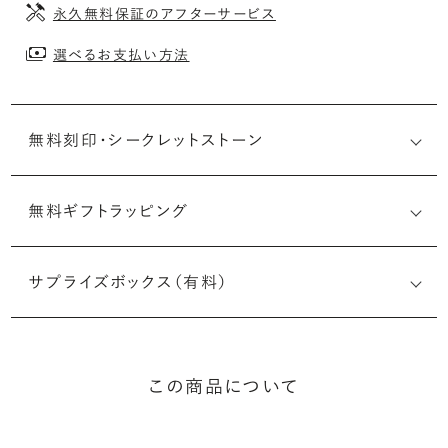
永久無料保証のアフターサービス
選べるお支払い方法
無料刻印・
シークレットストーン
無料ギフトラッピング
刻印メッセージ：アルファベット6文字まで刻印可能
婚約指輪の内側にお二人のイニシャルや記念日を無料で刻
サプライズボックス（有料）
印することができます。注文前だけでなく購入後の刻印も、
リングに初めて施す初回の刻印は、無料にて承ります（デザ
インによって刻印可能な文字数が異なる場合があります。詳
細は「商品仕様」欄をご確認ください）。
この商品について
詳しく見る