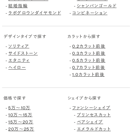
結婚指輪
シャンパンゴールド
-
-
ラボグロウンダイヤモンド
コンビネーション
-
-
デザインタイプで探す
カラットから探す
ソリティア
0.2カラット前後
-
-
サイドストーン
0.3カラット前後
-
-
エタニティ
0.5カラット前後
-
-
ヘイロー
0.7カラット前後
-
-
1.0カラット前後
-
価格で探す
シェイプから探す
5万〜10万
ファンシーシェイプ
-
-
10万〜15万
プリンセスカット
-
-
15万〜20万
ペアシェイプ
-
-
20万〜25万
エメラルドカット
-
-