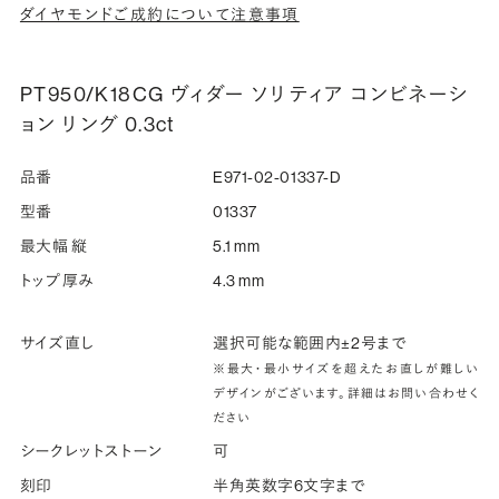
ダイヤモンドご成約について注意事項
PT950/K18CG ヴィダー ソリティア コンビネーシ
ョン リング 0.3ct
品番
E971-02-01337-D
型番
01337
最大幅 縦
5.1 mm
トップ厚み
4.3 mm
サイズ直し
選択可能な範囲内±2号まで
※最大・最小サイズを超えたお直しが難しい
デザインがございます。詳細はお問い合わせく
ださい
シークレットストーン
可
刻印
半角英数字6文字まで