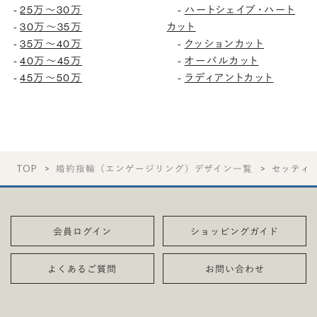
25万〜30万
ハートシェイプ・ハート
-
-
30万〜35万
カット
-
35万〜40万
クッションカット
-
-
40万〜45万
オーバルカット
-
-
45万〜50万
ラディアントカット
-
-
TOP
婚約指輪（エンゲージリング）デザイン一覧
セッティ
会員ログイン
ショッピングガイド
よくあるご質問
お問い合わせ