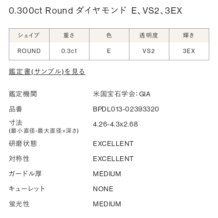
0.300ct Round ダイヤモンド
E、VS2、3EX
シークレットストーン：指輪の内側に留める宝石のこ
シェイプ
重さ
色
透明度
輝き
と
ROUND
0.3ct
E
VS2
3EX
指輪の内側に、誕生石やピンクダイヤモンドなど、お好みの
鑑定書(サンプル)を見る
宝石を選んでセッティングすることができます。ショッピング
カート画面で、お好みの宝石をお選びください (有料)。
鑑定機関
米国宝石学会：GIA
詳しく見る
品番
BPDL013-02393320
寸法
4.26-4.3x2.68
(最小直径-最大直径×深さ)
研磨状態
EXCELLENT
対称性
EXCELLENT
ガードル厚
MEDIUM
キューレット
NONE
蛍光性
MEDIUM