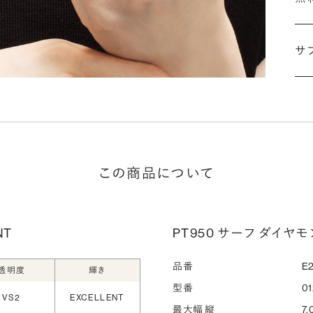
刻
婚
サ
こ
施
な
ださ
詳
この商品について
シ
NT
PT950 サーフ ダイヤモ
指
選
品番
E2
透明度
輝き
お
型番
01
VS2
EXCELLENT
詳
最大幅 縦
7.