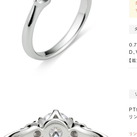
0.
D、
【
P
リン
リ