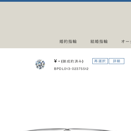
婚約指輪
結婚指輪
オー
¥ -
再選択
詳細
(御成約済み)
BPDL013-02375512