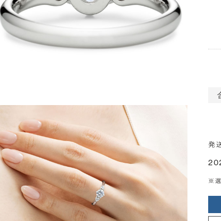
発
20
※