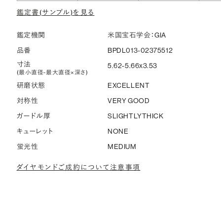
鑑定書(サンプル)を見る
鑑定機関
米国宝石学会：GIA
品番
BPDL013-02375512
寸法
5.62-5.66x3.53
(最小直径-最大直径×深さ)
研磨状態
EXCELLENT
対称性
VERY GOOD
ガードル厚
SLIGHTLYTHICK
キューレット
NONE
蛍光性
MEDIUM
ダイヤモンドご成約について注意事項