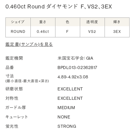
0.460ct Round ダイヤモンド
F、VS2、3EX
シークレットストーン：指輪の内側に留める宝石のこ
シェイプ
重さ
色
透明度
輝き
と
ROUND
0.46ct
F
VS2
3EX
指輪の内側に、誕生石やピンクダイヤモンドなど、お好みの
鑑定書(サンプル)を見る
宝石を選んでセッティングすることができます。ショッピング
カート画面で、お好みの宝石をお選びください (有料)。
鑑定機関
米国宝石学会：GIA
詳しく見る
品番
BPDL013-02362817
寸法
4.89-4.92x3.08
(最小直径-最大直径×深さ)
研磨状態
EXCELLENT
対称性
EXCELLENT
ガードル厚
MEDIUM
キューレット
NONE
蛍光性
STRONG