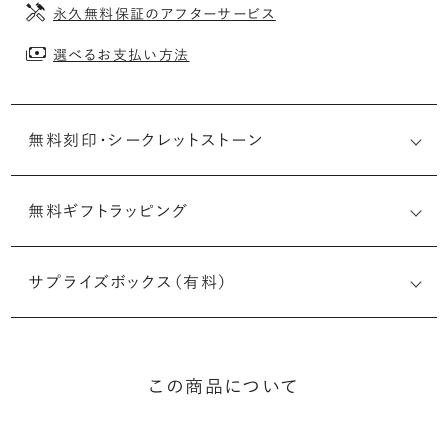
永久無料保証のアフターサービス
選べるお支払い方法
無料刻印・
シークレットストーン
無料ギフトラッピング
刻印メッセージ：アルファベット6文字まで刻印可能
婚約指輪の内側にお二人のイニシャルや記念日を無料で刻
サプライズボックス（有料）
印することができます。注文前だけでなく購入後の刻印も、
リングに初めて施す初回の刻印は、無料にて承ります（デザ
インによって刻印可能な文字数が異なる場合があります。詳
細は「商品仕様」欄をご確認ください）。
この商品について
詳しく見る