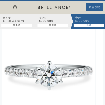
来店予約
ダイヤ
リング
合計
¥ - (御成約済み)
¥286,000
¥286,000
再選択
再選択
詳細