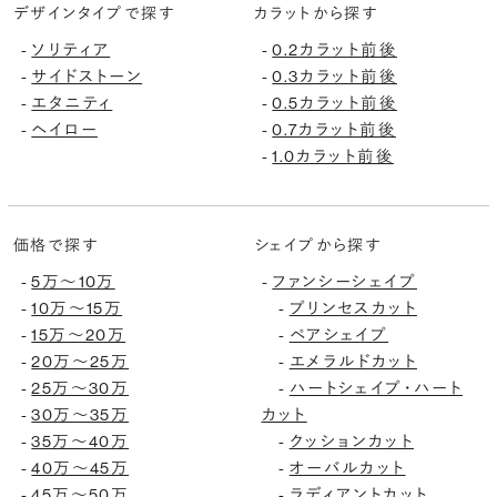
デザインタイプで探す
カラットから探す
ソリティア
0.2カラット前後
-
-
サイドストーン
0.3カラット前後
-
-
エタニティ
0.5カラット前後
-
-
ヘイロー
0.7カラット前後
-
-
1.0カラット前後
-
価格で探す
シェイプから探す
5万〜10万
ファンシーシェイプ
-
-
10万〜15万
プリンセスカット
-
-
15万〜20万
ペアシェイプ
-
-
20万〜25万
エメラルドカット
-
-
25万〜30万
ハートシェイプ・ハート
-
-
30万〜35万
カット
-
35万〜40万
クッションカット
-
-
40万〜45万
オーバルカット
-
-
45万〜50万
ラディアントカット
-
-