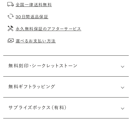
全国一律送料無料
30日間返品保証
永久無料保証のアフターサービス
選べるお支払い方法
無料刻印・
シークレットストーン
無料ギフトラッピング
刻印メッセージ：アルファベット6文字まで刻印可能
婚約指輪の内側にお二人のイニシャルや記念日を無料で刻
サプライズボックス（有料）
印することができます。注文前だけでなく購入後の刻印も、
リングに初めて施す初回の刻印は、無料にて承ります（デザ
インによって刻印可能な文字数が異なる場合があります。詳