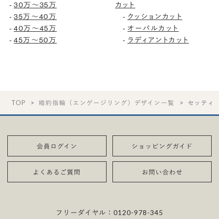
-
30万〜35万
カット
-
35万〜40万
-
クッションカット
-
40万〜45万
-
オーバルカット
-
45万〜50万
-
ラディアントカット
TOP
婚約指輪（エンゲージリング）デザイン一覧
セッティ
会員ログイン
ショッピングガイド
よくあるご質問
お問い合わせ
フリーダイヤル：
0120-978-345