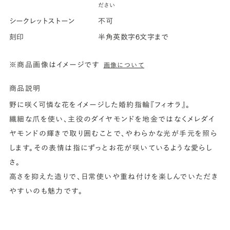
ださい
シークレットストーン
不可
刻印
半角英数字6文字まで
※商品画像はイメージです
画像について
商品説明
野に咲く可憐な花をイメージした婚約指輪『フィオラ』。
繊細な爪を使い、主役のダイヤモンドを地金ではなくメレダイ
ヤモンドの輝きで取り囲むことで、やわらかな光が手元を照ら
します。その表情は指にずっとお花が咲いているような愛らし
さ。
高さを抑えた造りで、日常使いや重ね付けを楽しんでいただき
やすいのも魅力です。