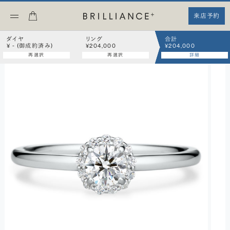
来店予約
ダイヤ
リング
合計
¥ - (御成約済み)
¥204,000
¥204,000
再選択
再選択
詳細