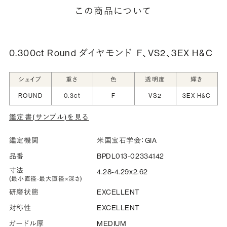
細は「商品仕様」欄をご確認ください）。
この商品について
詳しく見る
0.300ct Round ダイヤモンド
F、VS2、3EX H&C
シークレットストーン：指輪の内側に留める宝石のこ
シェイプ
重さ
色
透明度
輝き
と
ROUND
0.3ct
F
VS2
3EX H&C
指輪の内側に、誕生石やピンクダイヤモンドなど、お好みの
鑑定書(サンプル)を見る
宝石を選んでセッティングすることができます。ショッピング
カート画面で、お好みの宝石をお選びください (有料)。
鑑定機関
米国宝石学会：GIA
詳しく見る
品番
BPDL013-02334142
寸法
4.28-4.29x2.62
(最小直径-最大直径×深さ)
研磨状態
EXCELLENT
対称性
EXCELLENT
ガードル厚
MEDIUM