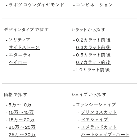
-
ラボグロウンダイヤモンド
-
コンビネーション
デザインタイプで探す
カラットから探す
-
ソリティア
-
0.2カラット前後
-
サイドストーン
-
0.3カラット前後
-
エタニティ
-
0.5カラット前後
-
ヘイロー
-
0.7カラット前後
-
1.0カラット前後
価格で探す
シェイプから探す
-
5万〜10万
-
ファンシーシェイプ
-
10万〜15万
-
プリンセスカット
-
15万〜20万
-
ペアシェイプ
-
20万〜25万
-
エメラルドカット
-
25万〜30万
-
ハートシェイプ・ハート