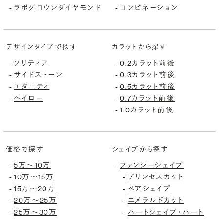
-
ラボグロウンダイヤモンド
-
コンビネーション
デザインタイプで探す
カラットから探す
-
ソリティア
-
0.2カラット前後
-
サイドストーン
-
0.3カラット前後
-
エタニティ
-
0.5カラット前後
-
ヘイロー
-
0.7カラット前後
-
1.0カラット前後
価格で探す
シェイプから探す
-
5万〜10万
-
ファンシーシェイプ
-
10万〜15万
-
プリンセスカット
-
15万〜20万
-
ペアシェイプ
-
20万〜25万
-
エメラルドカット
-
25万〜30万
-
ハートシェイプ・ハート