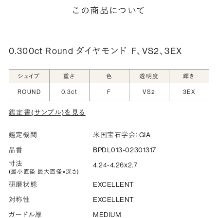
細は「商品仕様」欄をご確認ください）。
この商品について
詳しく見る
0.300ct Round ダイヤモンド
F、VS2、3EX
シークレットストーン：指輪の内側に留める宝石のこ
シェイプ
重さ
色
透明度
輝き
と
ROUND
0.3ct
F
VS2
3EX
指輪の内側に、誕生石やピンクダイヤモンドなど、お好みの
鑑定書(サンプル)を見る
宝石を選んでセッティングすることができます。ショッピング
カート画面で、お好みの宝石をお選びください (有料)。
鑑定機関
米国宝石学会：GIA
詳しく見る
品番
BPDL013-02301317
寸法
4.24-4.26x2.7
(最小直径-最大直径×深さ)
研磨状態
EXCELLENT
対称性
EXCELLENT
ガードル厚
MEDIUM