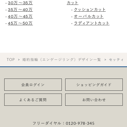
-
30万〜35万
カット
-
35万〜40万
-
クッションカット
-
40万〜45万
-
オーバルカット
-
45万〜50万
-
ラディアントカット
TOP
婚約指輪（エンゲージリング）デザイン一覧
セッティ
会員ログイン
ショッピングガイド
よくあるご質問
お問い合わせ
フリーダイヤル：
0120-978-345