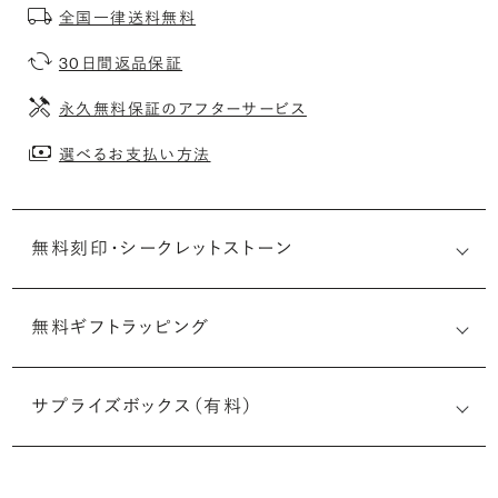
全国一律送料無料
30日間返品保証
永久無料保証のアフターサービス
選べるお支払い方法
無料刻印・
シークレットストーン
無料ギフトラッピング
刻印メッセージ：アルファベット6文字まで刻印可能
婚約指輪の内側にお二人のイニシャルや記念日を無料で刻
サプライズボックス（有料）
印することができます。注文前だけでなく購入後の刻印も、
リングに初めて施す初回の刻印は、無料にて承ります（デザ
インによって刻印可能な文字数が異なる場合があります。詳