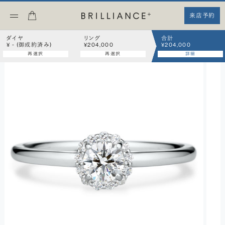
来店予約
ダイヤ
リング
合計
¥ - (御成約済み)
¥204,000
¥204,000
再選択
再選択
詳細