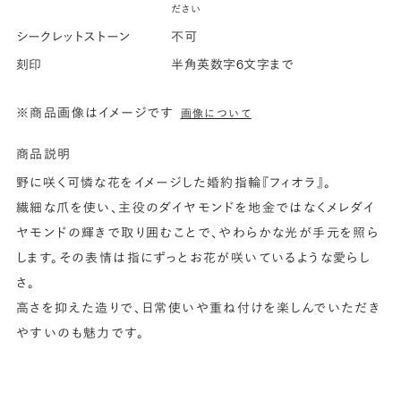
ださい
シークレットストーン
不可
刻印
半角英数字6文字まで
※商品画像はイメージです
画像について
商品説明
野に咲く可憐な花をイメージした婚約指輪『フィオラ』。
繊細な爪を使い、主役のダイヤモンドを地金ではなくメレダイ
ヤモンドの輝きで取り囲むことで、やわらかな光が手元を照ら
します。その表情は指にずっとお花が咲いているような愛らし
さ。
高さを抑えた造りで、日常使いや重ね付けを楽しんでいただき
やすいのも魅力です。