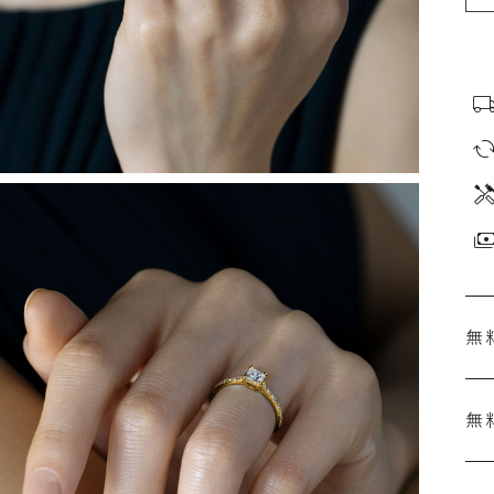
無
無
刻
婚