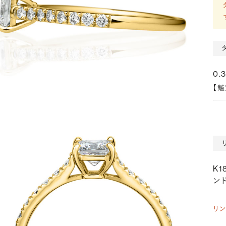
0.
【
K
ンド
リ