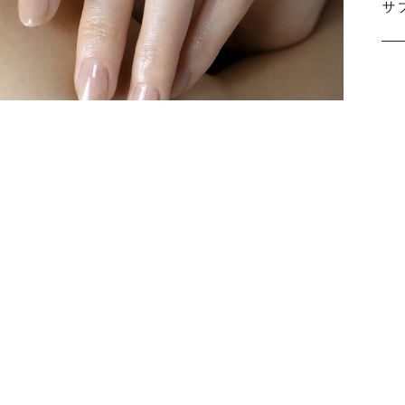
サ
こ
施
な
ださ
詳
シ
指
選
お
詳