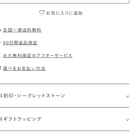
お気に入りに追加
全国一律送料無料
30日間返品保証
永久無料保証のアフターサービス
選べるお支払い方法
料刻印・
シークレットストーン
料ギフトラッピング
印メッセージ：アルファベット6文字まで刻印可能
約指輪の内側にお二人のイニシャルや記念日を無料で刻印する