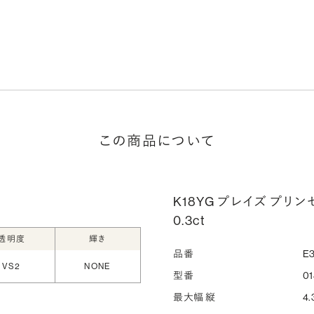
この商品について
K18YG プレイズ プリ
0.3ct
透明度
輝き
品番
E3
VS2
NONE
型番
01
最大幅 縦
4.