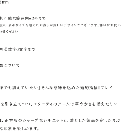
3 mm
択可能な範囲内±2号まで
最大・最小サイズを超えたお直しが難しいデザインがございます。詳細はお問い
わせください
角英数字6文字まで
像について
までも讃えていたい」そんな意味を込めた婚約指輪『プレイ
を引き立てつつ、エタニティのアームで華やかさを添えたリン
は、正方形のシャープなシルエットと、凛とした気品を宿したまぶ
な印象を楽しめます。