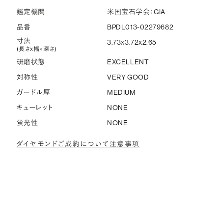
鑑定機関
米国宝石学会：GIA
品番
BPDL013-02279682
寸法
3.73x3.72x2.65
(長さx幅×深さ)
研磨状態
EXCELLENT
対称性
VERY GOOD
ガードル厚
MEDIUM
キューレット
NONE
蛍光性
NONE
ダイヤモンドご成約について注意事項