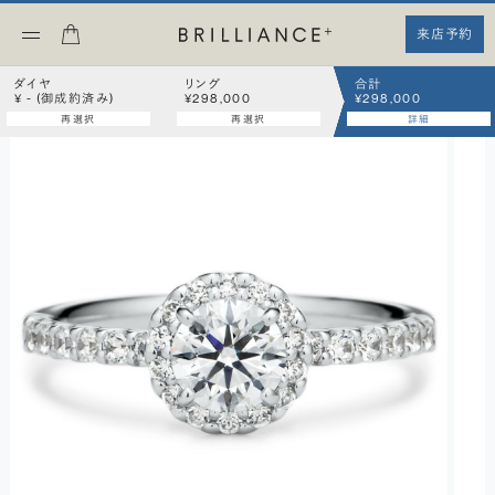
来店予約
ダイヤ
リング
合計
¥ - (御成約済み)
¥298,000
¥298,000
再選択
再選択
詳細