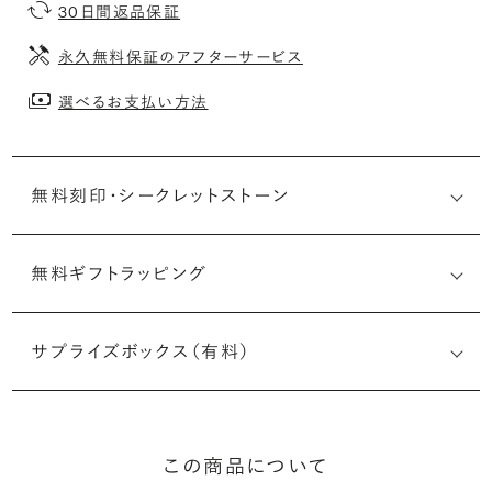
30日間返品保証
永久無料保証のアフターサービス
選べるお支払い方法
無料刻印・
シークレットストーン
無料ギフトラッピング
刻印メッセージ：アルファベット6文字まで刻印可能
婚約指輪の内側にお二人のイニシャルや記念日を無料で刻
サプライズボックス（有料）
印することができます。注文前だけでなく購入後の刻印も、
リングに初めて施す初回の刻印は、無料にて承ります（デザ
インによって刻印可能な文字数が異なる場合があります。詳
細は「商品仕様」欄をご確認ください）。
この商品について