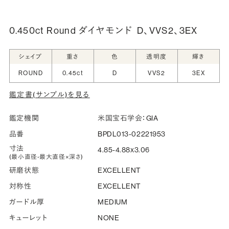
詳しく見る
0.450ct Round ダイヤモンド
D、VVS2、3EX
シークレットストーン：指輪の内側に留める宝石のこ
シェイプ
重さ
色
透明度
輝き
と
ROUND
0.45ct
D
VVS2
3EX
指輪の内側に、誕生石やピンクダイヤモンドなど、お好みの
鑑定書(サンプル)を見る
宝石を選んでセッティングすることができます。ショッピング
カート画面で、お好みの宝石をお選びください (有料)。
鑑定機関
米国宝石学会：GIA
詳しく見る
品番
BPDL013-02221953
寸法
4.85-4.88x3.06
(最小直径-最大直径×深さ)
研磨状態
EXCELLENT
対称性
EXCELLENT
ガードル厚
MEDIUM
キューレット
NONE