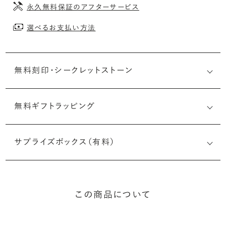
永久無料保証のアフターサービス
選べるお支払い方法
無料刻印・
シークレットストーン
無料ギフトラッピング
刻印メッセージ：アルファベット6文字まで刻印可能
婚約指輪の内側にお二人のイニシャルや記念日を無料で刻
サプライズボックス（有料）
印することができます。注文前だけでなく購入後の刻印も、
リングに初めて施す初回の刻印は、無料にて承ります（デザ
インによって刻印可能な文字数が異なる場合があります。詳
細は「商品仕様」欄をご確認ください）。
この商品について
詳しく見る