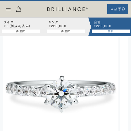
来店予約
ダイヤ
リング
合計
¥ - (御成約済み)
¥286,000
¥286,000
再選択
再選択
詳細