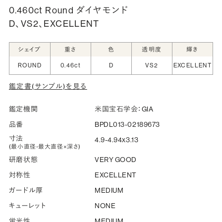
0.460ct Round ダイヤモンド
D、VS2、EXCELLENT
シークレットストーン：指輪の内側に留める宝石のこ
と
シェイプ
重さ
色
透明度
輝き
指輪の内側に、誕生石やピンクダイヤモンドなど、お好みの
ROUND
0.46ct
D
VS2
EXCELLENT
宝石を選んでセッティングすることができます。ショッピング
鑑定書(サンプル)を見る
カート画面で、お好みの宝石をお選びください (有料)。
詳しく見る
鑑定機関
米国宝石学会：GIA
品番
BPDL013-02189673
寸法
4.9-4.94x3.13
(最小直径-最大直径×深さ)
研磨状態
VERY GOOD
対称性
EXCELLENT
ガードル厚
MEDIUM
キューレット
NONE
蛍光性
MEDIUM