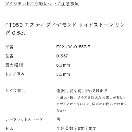
ダイヤモンドご成約について注意事項
PT950 エスティ ダイヤモンド サイドストーン リン
グ 0.5ct
品番
E221-02-01557-E
型番
01557
最大幅 縦
6.3 mm
トップ厚み
5.5 mm
サイズ直し
選択可能な範囲内±2号まで
※最大・最小サイズを超えたお直しが難しい
デザインがございます。詳細はお問い合わせく
ださい
シークレットストーン
可
刻印
半角英数字6文字まで