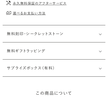
永久無料保証のアフターサービス
選べるお支払い方法
無料刻印・
シークレットストーン
無料ギフトラッピング
刻印メッセージ：アルファベット6文字まで刻印可能
婚約指輪の内側にお二人のイニシャルや記念日を無料で刻
サプライズボックス（有料）
印することができます。注文前だけでなく購入後の刻印も、
リングに初めて施す初回の刻印は、無料にて承ります（デザ
インによって刻印可能な文字数が異なる場合があります。詳
細は「商品仕様」欄をご確認ください）。
この商品について
詳しく見る