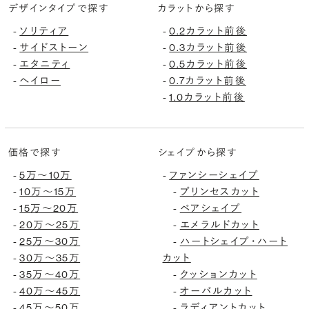
デザインタイプで探す
カラットから探す
ソリティア
0.2カラット前後
-
-
サイドストーン
0.3カラット前後
-
-
エタニティ
0.5カラット前後
-
-
ヘイロー
0.7カラット前後
-
-
1.0カラット前後
-
価格で探す
シェイプから探す
5万〜10万
ファンシーシェイプ
-
-
10万〜15万
プリンセスカット
-
-
15万〜20万
ペアシェイプ
-
-
20万〜25万
エメラルドカット
-
-
25万〜30万
ハートシェイプ・ハート
-
-
30万〜35万
カット
-
35万〜40万
クッションカット
-
-
40万〜45万
オーバルカット
-
-
45万〜50万
ラディアントカット
-
-