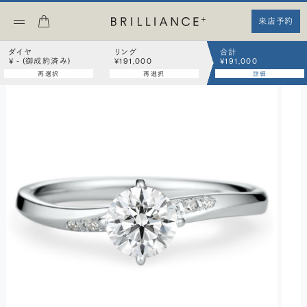
来店予約
ダイヤ
リング
合計
¥ - (御成約済み)
¥191,000
¥191,000
再選択
再選択
詳細