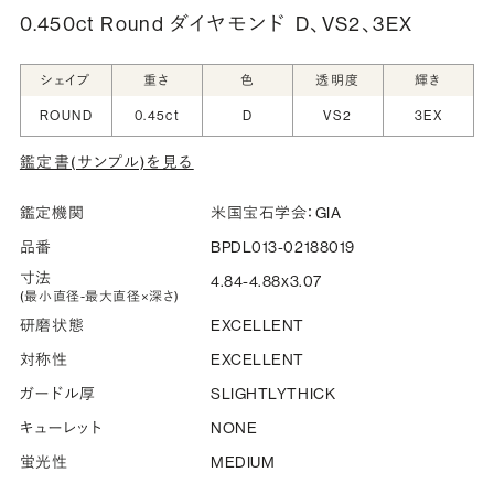
0.450ct Round ダイヤモンド
D、VS2、3EX
シークレットストーン：指輪の内側に留める宝石のこ
シェイプ
重さ
色
透明度
輝き
と
ROUND
0.45ct
D
VS2
3EX
指輪の内側に、誕生石やピンクダイヤモンドなど、お好みの
鑑定書(サンプル)を見る
宝石を選んでセッティングすることができます。ショッピング
カート画面で、お好みの宝石をお選びください (有料)。
鑑定機関
米国宝石学会：GIA
詳しく見る
品番
BPDL013-02188019
寸法
4.84-4.88x3.07
(最小直径-最大直径×深さ)
研磨状態
EXCELLENT
対称性
EXCELLENT
ガードル厚
SLIGHTLYTHICK
キューレット
NONE
蛍光性
MEDIUM