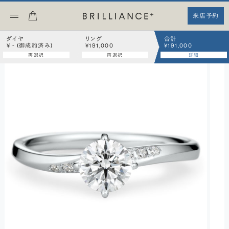
来店予約
ダイヤ
リング
合計
¥ - (御成約済み)
¥191,000
¥191,000
再選択
再選択
詳細