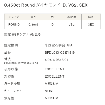
0.450ct Round ダイヤモンド
D、VS2、3EX
シークレットストーン：指輪の内側に留める宝石のこ
シェイプ
重さ
色
透明度
輝き
と
ROUND
0.45ct
D
VS2
3EX
指輪の内側に、誕生石やピンクダイヤモンドなど、お好みの
鑑定書(サンプル)を見る
宝石を選んでセッティングすることができます。ショッピング
カート画面で、お好みの宝石をお選びください (有料)。
鑑定機関
米国宝石学会：GIA
詳しく見る
品番
BPDL013-02174819
寸法
4.94-4.98x3.01
(最小直径-最大直径×深さ)
研磨状態
EXCELLENT
対称性
EXCELLENT
ガードル厚
MEDIUM
キューレット
NONE
蛍光性
MEDIUM