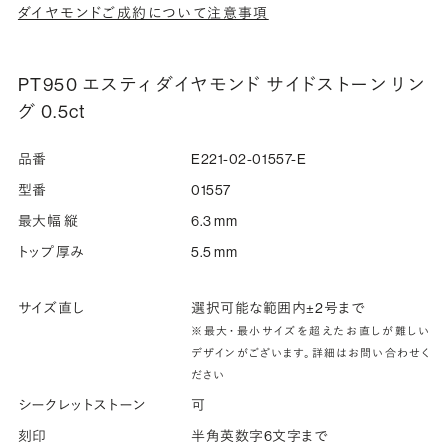
ダイヤモンドご成約について注意事項
PT950 エスティ ダイヤモンド サイドストーン リン
グ 0.5ct
品番
E221-02-01557-E
型番
01557
最大幅 縦
6.3 mm
トップ厚み
5.5 mm
サイズ直し
選択可能な範囲内±2号まで
※最大・最小サイズを超えたお直しが難しい
デザインがございます。詳細はお問い合わせく
ださい
シークレットストーン
可
刻印
半角英数字6文字まで