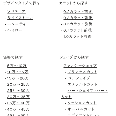
デザインタイプで探す
カラットから探す
ソリティア
0.2カラット前後
-
-
サイドストーン
0.3カラット前後
-
-
エタニティ
0.5カラット前後
-
-
ヘイロー
0.7カラット前後
-
-
1.0カラット前後
-
価格で探す
シェイプから探す
5万〜10万
ファンシーシェイプ
-
-
10万〜15万
プリンセスカット
-
-
15万〜20万
ペアシェイプ
-
-
20万〜25万
エメラルドカット
-
-
25万〜30万
ハートシェイプ・ハート
-
-
30万〜35万
カット
-
35万〜40万
クッションカット
-
-
40万〜45万
オーバルカット
-
-
45万〜50万
ラディアントカット
-
-