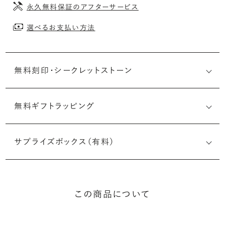
永久無料保証のアフターサービス
選べるお支払い方法
無料刻印・
シークレットストーン
無料ギフトラッピング
刻印メッセージ：アルファベット6文字まで刻印可能
婚約指輪の内側にお二人のイニシャルや記念日を無料で刻
サプライズボックス（有料）
印することができます。注文前だけでなく購入後の刻印も、
リングに初めて施す初回の刻印は、無料にて承ります（デザ
インによって刻印可能な文字数が異なる場合があります。詳
細は「商品仕様」欄をご確認ください）。
この商品について
詳しく見る