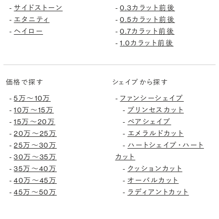
サイドストーン
0.3カラット前後
-
-
エタニティ
0.5カラット前後
-
-
ヘイロー
0.7カラット前後
-
-
1.0カラット前後
-
価格で探す
シェイプから探す
5万〜10万
ファンシーシェイプ
-
-
10万〜15万
プリンセスカット
-
-
15万〜20万
ペアシェイプ
-
-
20万〜25万
エメラルドカット
-
-
25万〜30万
ハートシェイプ・ハート
-
-
30万〜35万
カット
-
35万〜40万
クッションカット
-
-
40万〜45万
オーバルカット
-
-
45万〜50万
ラディアントカット
-
-