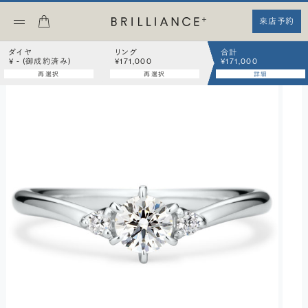
来店予約
ダイヤ
リング
合計
¥ - (御成約済み)
¥171,000
¥171,000
再選択
再選択
詳細