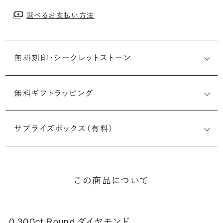
選べるお支払い方法
無料刻印・
シークレットストーン
無料ギフトラッピング
刻印メッセージ：アルファベット6文字まで刻印可能
婚約指輪の内側にお二人のイニシャルや記念日を無料で刻
サプライズボックス（有料）
印することができます。注文前だけでなく購入後の刻印も、
リングに初めて施す初回の刻印は、無料にて承ります（デザ
インによって刻印可能な文字数が異なる場合があります。詳
細は「商品仕様」欄をご確認ください）。
この商品について
詳しく見る
0.300ct Round ダイヤモンド