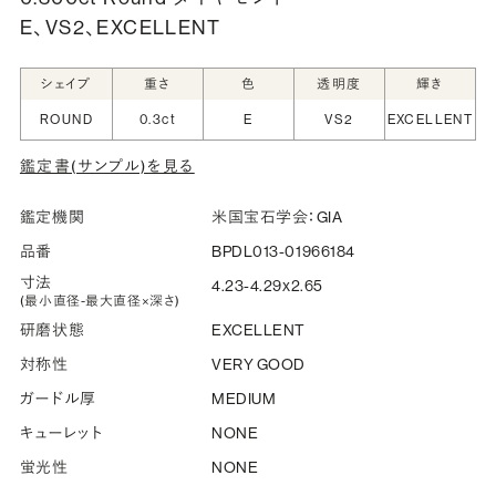
E、VS2、EXCELLENT
シークレットストーン：指輪の内側に留める宝石のこ
と
シェイプ
重さ
色
透明度
輝き
指輪の内側に、誕生石やピンクダイヤモンドなど、お好みの
ROUND
0.3ct
E
VS2
EXCELLENT
宝石を選んでセッティングすることができます。ショッピング
鑑定書(サンプル)を見る
カート画面で、お好みの宝石をお選びください (有料)。
詳しく見る
鑑定機関
米国宝石学会：GIA
品番
BPDL013-01966184
寸法
4.23-4.29x2.65
(最小直径-最大直径×深さ)
研磨状態
EXCELLENT
対称性
VERY GOOD
ガードル厚
MEDIUM
キューレット
NONE
蛍光性
NONE