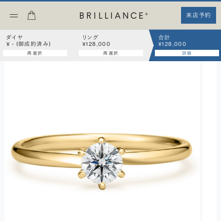
来店予約
ダイヤ
リング
合計
¥ - (御成約済み)
¥128,000
¥128,000
再選択
再選択
詳細