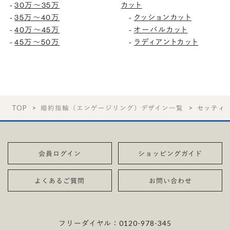
30万〜35万
カット
-
35万〜40万
クッションカット
-
-
40万〜45万
オーバルカット
-
-
45万〜50万
ラディアントカット
-
-
TOP
婚約指輪（エンゲージリング）デザイン一覧
セッティ
会員ログイン
ショッピングガイド
よくあるご質問
お問い合わせ
フリーダイヤル：
0120-978-345