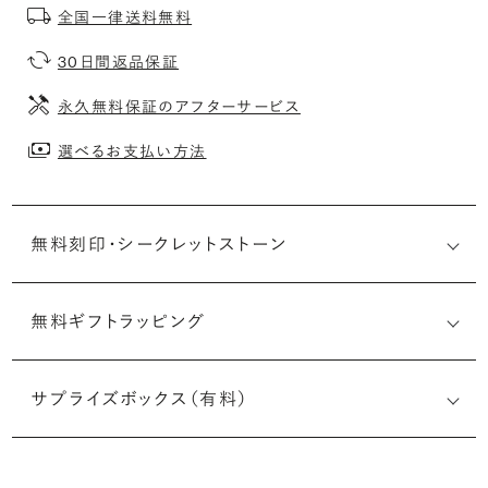
全国一律送料無料
30日間返品保証
永久無料保証のアフターサービス
選べるお支払い方法
無料刻印・
シークレットストーン
無料ギフトラッピング
刻印メッセージ：アルファベット6文字まで刻印可能
婚約指輪の内側にお二人のイニシャルや記念日を無料で刻
サプライズボックス（有料）
印することができます。注文前だけでなく購入後の刻印も、
リングに初めて施す初回の刻印は、無料にて承ります（デザ
インによって刻印可能な文字数が異なる場合があります。詳