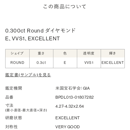
細は「商品仕様」欄をご確認ください）。
この商品について
詳しく見る
0.300ct Round ダイヤモンド
E、VVS1、EXCELLENT
シークレットストーン：指輪の内側に留める宝石のこ
と
シェイプ
重さ
色
透明度
輝き
指輪の内側に、誕生石やピンクダイヤモンドなど、お好みの
ROUND
0.3ct
E
VVS1
EXCELLENT
宝石を選んでセッティングすることができます。ショッピング
鑑定書(サンプル)を見る
カート画面で、お好みの宝石をお選びください (有料)。
詳しく見る
鑑定機関
米国宝石学会：GIA
品番
BPDL013-01807282
寸法
4.27-4.32x2.64
(最小直径-最大直径×深さ)
研磨状態
EXCELLENT
対称性
VERY GOOD