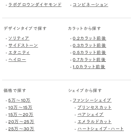
ラボグロウンダイヤモンド
コンビネーション
-
-
デザインタイプで探す
カラットから探す
ソリティア
0.2カラット前後
-
-
サイドストーン
0.3カラット前後
-
-
エタニティ
0.5カラット前後
-
-
ヘイロー
0.7カラット前後
-
-
1.0カラット前後
-
価格で探す
シェイプから探す
5万〜10万
ファンシーシェイプ
-
-
10万〜15万
プリンセスカット
-
-
15万〜20万
ペアシェイプ
-
-
20万〜25万
エメラルドカット
-
-
25万〜30万
ハートシェイプ・ハート
-
-