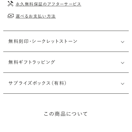
永久無料保証のアフターサービス
選べるお支払い方法
無料刻印・
シークレットストーン
無料ギフトラッピング
刻印メッセージ：アルファベット6文字まで刻印可能
婚約指輪の内側にお二人のイニシャルや記念日を無料で刻
サプライズボックス（有料）
印することができます。注文前だけでなく購入後の刻印も、
リングに初めて施す初回の刻印は、無料にて承ります（デザ
インによって刻印可能な文字数が異なる場合があります。詳
細は「商品仕様」欄をご確認ください）。
この商品について
詳しく見る