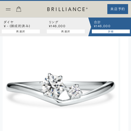
来店予約
ダイヤ
リング
合計
¥ - (御成約済み)
¥146,000
¥146,000
再選択
再選択
詳細