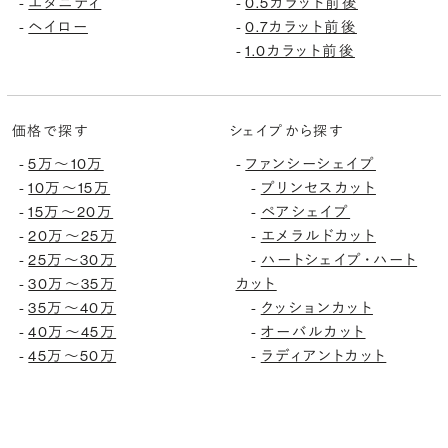
エタニティ
0.5カラット前後
-
-
ヘイロー
0.7カラット前後
-
-
1.0カラット前後
-
価格で探す
シェイプから探す
5万〜10万
ファンシーシェイプ
-
-
10万〜15万
プリンセスカット
-
-
15万〜20万
ペアシェイプ
-
-
20万〜25万
エメラルドカット
-
-
25万〜30万
ハートシェイプ・ハート
-
-
30万〜35万
カット
-
35万〜40万
クッションカット
-
-
40万〜45万
オーバルカット
-
-
45万〜50万
ラディアントカット
-
-