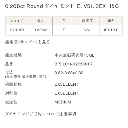
0.208ct Round ダイヤモンド
E、VS1、3EX H&C
シークレットストーン：指輪の内側に留める宝石のこ
シェイプ
重さ
色
透明度
輝き
と
ROUND
0.208ct
E
VS1
3EX H&C
指輪の内側に、誕生石やピンクダイヤモンドなど、お好みの
鑑定書(サンプル)を見る
宝石を選んでセッティングすることができます。ショッピング
カート画面で、お好みの宝石をお選びください (有料)。
鑑定機関
中央宝石研究所：CGL
詳しく見る
品番
BPDL011-02359007
寸法
3.82-3.83x2.32
(最小直径-最大直径×深さ)
研磨状態
EXCELLENT
対称性
EXCELLENT
蛍光性
MEDIUM
ダイヤモンドご成約について注意事項