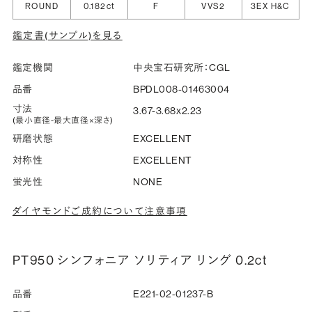
ROUND
0.182ct
F
VVS2
3EX H&C
指輪の内側に、誕生石やピンクダイヤモンドなど、お好みの
鑑定書(サンプル)を見る
宝石を選んでセッティングすることができます。ショッピング
カート画面で、お好みの宝石をお選びください (有料)。
鑑定機関
中央宝石研究所：CGL
詳しく見る
品番
BPDL008-01463004
寸法
3.67-3.68x2.23
(最小直径-最大直径×深さ)
研磨状態
EXCELLENT
対称性
EXCELLENT
蛍光性
NONE
ダイヤモンドご成約について注意事項
PT950 シンフォニア ソリティア リング 0.2ct
品番
E221-02-01237-B