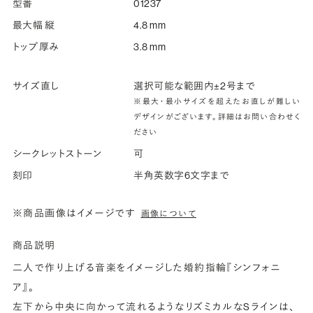
型番
01237
最大幅 縦
4.8 mm
トップ厚み
3.8 mm
サイズ直し
選択可能な範囲内±2号まで
※最大・最小サイズを超えたお直しが難しい
デザインがございます。詳細はお問い合わせく
ださい
シークレットストーン
可
刻印
半角英数字6文字まで
※商品画像はイメージです
画像について
商品説明
二人で作り上げる音楽をイメージした婚約指輪『シンフォニ
ア』。
左下から中央に向かって流れるようなリズミカルなSラインは、