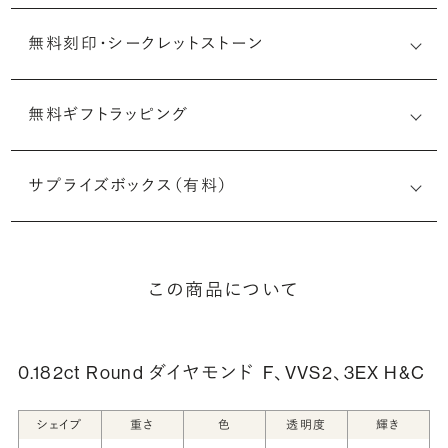
無料刻印・
シークレットストーン
無料ギフトラッピング
刻印メッセージ：アルファベット6文字まで刻印可能
婚約指輪の内側にお二人のイニシャルや記念日を無料で刻
サプライズボックス（有料）
印することができます。注文前だけでなく購入後の刻印も、
リングに初めて施す初回の刻印は、無料にて承ります（デザ
インによって刻印可能な文字数が異なる場合があります。詳
細は「商品仕様」欄をご確認ください）。
この商品について
詳しく見る
0.182ct Round ダイヤモンド
F、VVS2、3EX H&C
シークレットストーン：指輪の内側に留める宝石のこ
シェイプ
重さ
色
透明度
輝き
と