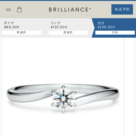
来店予約
ダイヤ
リング
合計
¥89,500
¥137,000
¥226,500
再選択
再選択
詳細