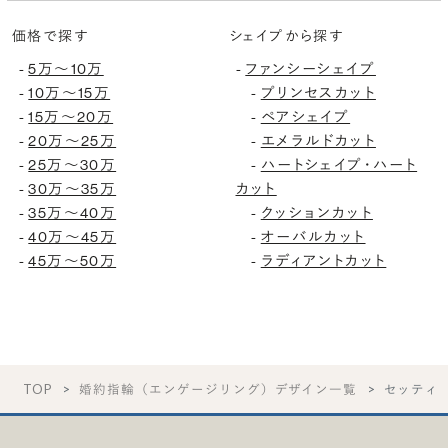
価格で探す
シェイプから探す
-
5万〜10万
-
ファンシーシェイプ
-
10万〜15万
-
プリンセスカット
-
15万〜20万
-
ペアシェイプ
-
20万〜25万
-
エメラルドカット
-
25万〜30万
-
ハートシェイプ・ハート
-
30万〜35万
カット
-
35万〜40万
-
クッションカット
-
40万〜45万
-
オーバルカット
-
45万〜50万
-
ラディアントカット
TOP
婚約指輪（エンゲージリング）デザイン一覧
セッティ