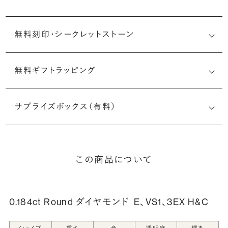
無料刻印・
シークレットストーン
無料ギフトラッピング
刻印メッセージ：アルファベット6文字まで刻印可能
婚約指輪の内側にお二人のイニシャルや記念日を無料で刻
サプライズボックス（有料）
印することができます。注文前だけでなく購入後の刻印も、
リングに初めて施す初回の刻印は、無料にて承ります（デザ
インによって刻印可能な文字数が異なる場合があります。詳
細は「商品仕様」欄をご確認ください）。
この商品について
詳しく見る
0.184ct Round ダイヤモンド
E、VS1、3EX H&C
シークレットストーン：指輪の内側に留める宝石のこ