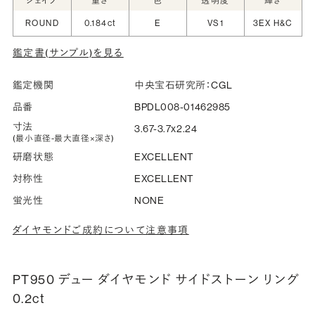
シェイプ
重さ
色
透明度
輝き
と
ROUND
0.184ct
E
VS1
3EX H&C
指輪の内側に、誕生石やピンクダイヤモンドなど、お好みの
鑑定書(サンプル)を見る
宝石を選んでセッティングすることができます。ショッピング
カート画面で、お好みの宝石をお選びください (有料)。
鑑定機関
中央宝石研究所：CGL
詳しく見る
品番
BPDL008-01462985
寸法
3.67-3.7x2.24
(最小直径-最大直径×深さ)
研磨状態
EXCELLENT
対称性
EXCELLENT
蛍光性
NONE
ダイヤモンドご成約について注意事項
PT950 デュー ダイヤモンド サイドストーン リング
0.2ct