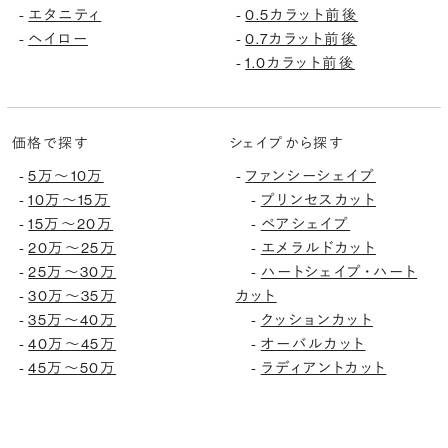
-
エタニティ
-
0.5カラット前後
-
ヘイロー
-
0.7カラット前後
-
1.0カラット前後
価格で探す
シェイプから探す
-
5万〜10万
-
ファンシーシェイプ
-
10万〜15万
-
プリンセスカット
-
15万〜20万
-
ペアシェイプ
-
20万〜25万
-
エメラルドカット
-
25万〜30万
-
ハートシェイプ・ハート
-
30万〜35万
カット
-
35万〜40万
-
クッションカット
-
40万〜45万
-
オーバルカット
-
45万〜50万
-
ラディアントカット