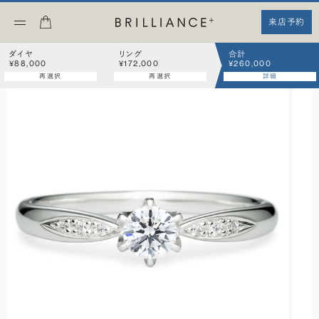
来店予約
ダイヤ
リング
合計
¥88,000
¥172,000
¥260,000
再選択
再選択
詳細