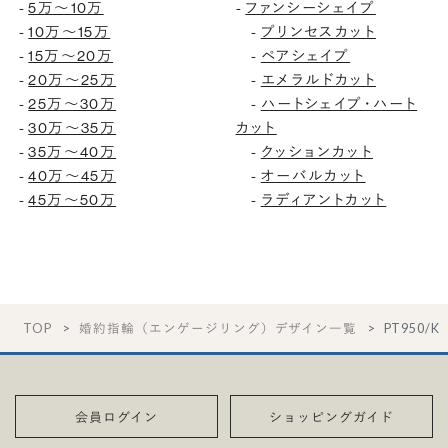
5万〜10万
ファンシーシェイプ
-
-
10万〜15万
プリンセスカット
-
-
15万〜20万
ペアシェイプ
-
-
20万〜25万
エメラルドカット
-
-
25万〜30万
ハートシェイプ・ハート
-
-
30万〜35万
カット
-
35万〜40万
クッションカット
-
-
40万〜45万
オーバルカット
-
-
45万〜50万
ラディアントカット
-
-
TOP
婚約指輪（エンゲージリング）デザイン一覧
PT950/
会員ログイン
ショッピングガイド