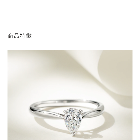
インによって刻印可能な文字数が異なる場合があります。詳
細は「商品仕様」欄をご確認ください）。
※最大・最小サイズを超えたお直しが難し
いデザインがございます。詳細はお問い合
詳しく見る
わせください
商品特徴
アフターサービス詳細
シークレットストーン：指輪の内側に留める宝石のこ
と
指輪の内側に、誕生石やピンクダイヤモンドなど、お好みの
宝石を選んでセッティングすることができます。ショッピング
カート画面で、お好みの宝石をお選びください (有料)。
詳しく見る