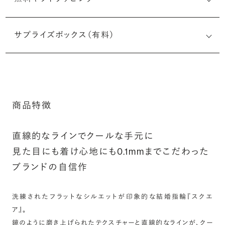
刻印メッセージ：半角英数字20文字まで刻印可能
結婚指輪の内側にお二人のイニシャルや記念日、メモリア
サプライズボックス（有料）
ルなメッセージを無料で刻印することができます。注文前だ
けでなく購入後の刻印も、リングに初めて施す初回の刻印
は、無料にて承ります（デザインによって刻印可能な文字数
が異なる場合があります。詳細は「商品仕様」欄をご確認く
ださい）。
商品特徴
詳しく見る
※最大・最小サイズを超えたお直しが難し
いデザインがございます。詳細はお問い合
直線的なラインでクールな手元に
わせください
見た目にも着け心地にも0.1mmまでこだわった
アフターサービス詳細
シークレットストーン：指輪の内側に留める宝石のこ
ブランドの自信作
と
指輪の内側に、誕生石やピンクダイヤモンドなど、お好みの
洗練されたフラットなシルエットが印象的な結婚指輪『スクエ
宝石を選んでセッティングすることができます。ショッピング
ア』。
カート画面で、お好みの宝石をお選びください (有料)。
鏡のように磨き上げられたテクスチャーと直線的なラインが、クー