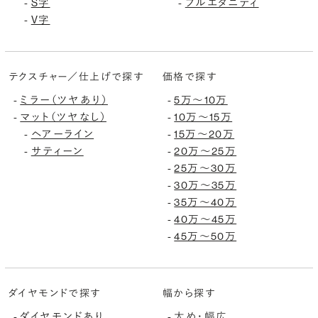
-
S字
-
フルエタニティ
-
V字
テクスチャー／仕上げで探す
価格で探す
-
ミラー（ツヤあり）
-
5万〜10万
-
マット（ツヤなし）
-
10万〜15万
-
ヘアーライン
-
15万〜20万
-
サティーン
-
20万〜25万
-
25万〜30万
-
30万〜35万
-
35万〜40万
-
40万〜45万
-
45万〜50万
ダイヤモンドで探す
幅から探す
-
ダイヤモンドあり
-
太め・幅広