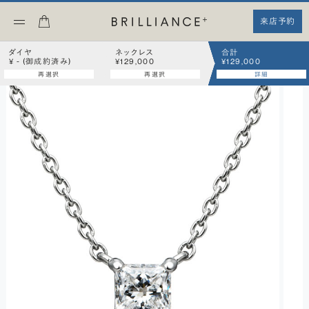
来店予約
ダイヤ
ネックレス
合計
¥ - (御成約済み)
¥129,000
¥129,000
再選択
再選択
詳細