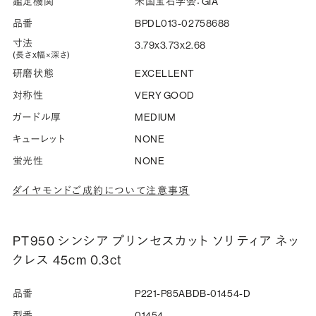
鑑定機関
米国宝石学会：GIA
品番
BPDL013-02758688
寸法
3.79x3.73x2.68
(長さx幅×深さ)
研磨状態
EXCELLENT
対称性
VERY GOOD
ガードル厚
MEDIUM
キューレット
NONE
蛍光性
NONE
ダイヤモンドご成約について注意事項
PT950 シンシア プリンセスカット ソリティア ネッ
クレス 45cm 0.3ct
品番
P221-P85ABDB-01454-D
型番
01454