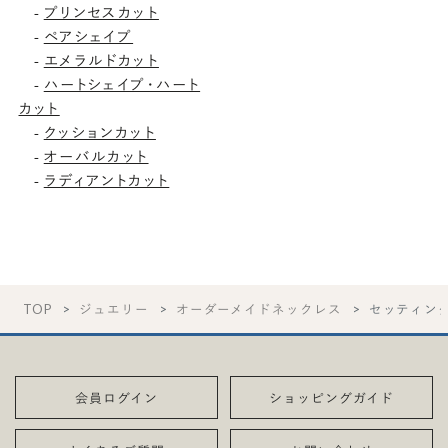
プリンセスカット
-
ペアシェイプ
-
エメラルドカット
-
ハートシェイプ・ハート
-
カット
クッションカット
-
オーバルカット
-
ラディアントカット
-
TOP
ジュエリー
オーダーメイドネックレス
セッティン
会員ログイン
ショッピングガイド