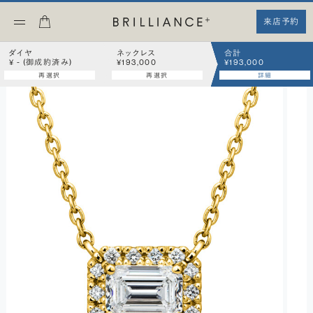
来店予約
ダイヤ
ネックレス
合計
¥ - (御成約済み)
¥193,000
¥193,000
再選択
再選択
詳細