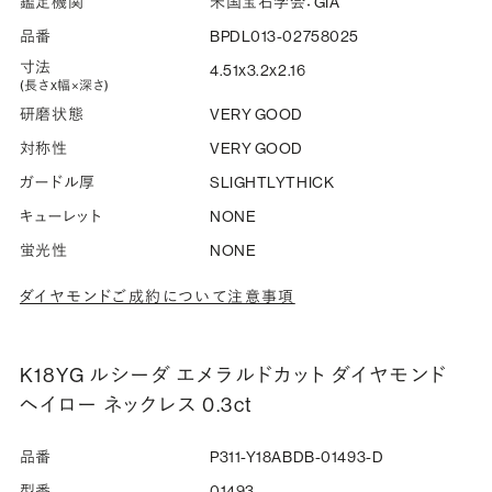
鑑定機関
米国宝石学会：GIA
品番
BPDL013-02758025
寸法
4.51x3.2x2.16
(長さx幅×深さ)
研磨状態
VERY GOOD
対称性
VERY GOOD
ガードル厚
SLIGHTLYTHICK
キューレット
NONE
蛍光性
NONE
ダイヤモンドご成約について注意事項
K18YG ルシーダ エメラルドカット ダイヤモンド
ヘイロー ネックレス 0.3ct
品番
P311-Y18ABDB-01493-D
型番
01493