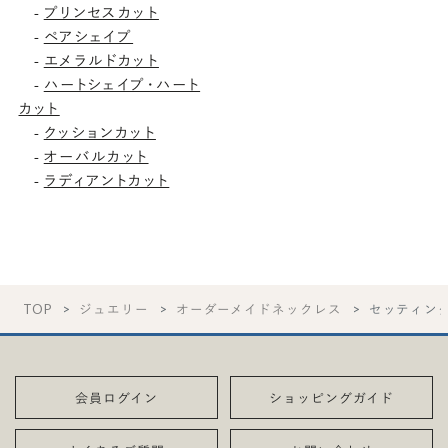
プリンセスカット
-
ペアシェイプ
-
エメラルドカット
-
ハートシェイプ・ハート
-
カット
クッションカット
-
オーバルカット
-
ラディアントカット
-
TOP
ジュエリー
オーダーメイドネックレス
セッティン
会員ログイン
ショッピングガイド