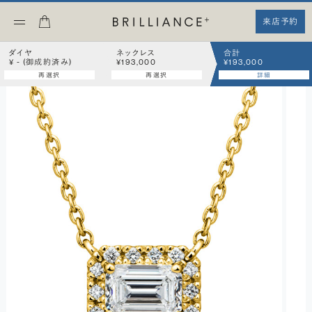
来店予約
ダイヤ
ネックレス
合計
¥ - (御成約済み)
¥193,000
¥193,000
再選択
再選択
詳細