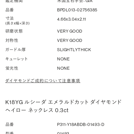
鑑定機関
米国宝石学会：GIA
品番
BPDL013-02756385
寸法
4.66x3.04x2.11
(長さx幅×深さ)
研磨状態
VERY GOOD
対称性
VERY GOOD
ガードル厚
SLIGHTLYTHICK
キューレット
NONE
蛍光性
NONE
ダイヤモンドご成約について注意事項
K18YG ルシーダ エメラルドカット ダイヤモンド
ヘイロー ネックレス 0.3ct
品番
P311-Y18ABDB-01493-D
型番
01493