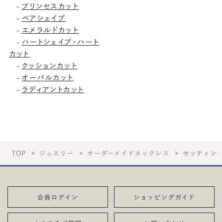
プリンセスカット
-
ペアシェイプ
-
エメラルドカット
-
ハートシェイプ・ハート
-
カット
クッションカット
-
オーバルカット
-
ラディアントカット
-
TOP
ジュエリー
オーダーメイドネックレス
セッティン
会員ログイン
ショッピングガイド