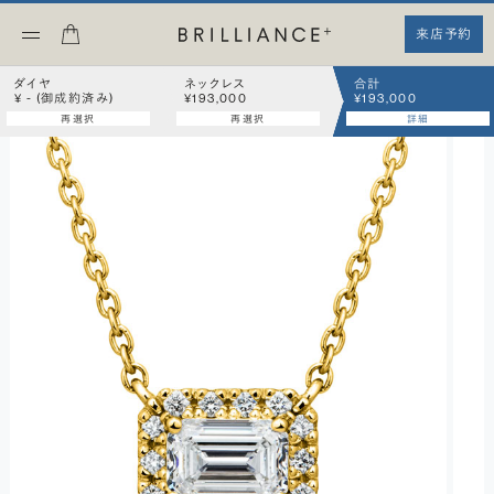
来店予約
ダイヤ
ネックレス
合計
¥ - (御成約済み)
¥193,000
¥193,000
再選択
再選択
詳細