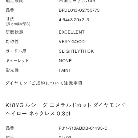
鑑定機関
米国宝石学会：GIA
品番
BPDL013-02753773
寸法
4.64x3.29x2.13
(長さx幅×深さ)
研磨状態
EXCELLENT
対称性
VERY GOOD
ガードル厚
SLIGHTLYTHICK
キューレット
NONE
蛍光性
FAINT
ダイヤモンドご成約について注意事項
K18YG ルシーダ エメラルドカット ダイヤモンド
ヘイロー ネックレス 0.3ct
品番
P311-Y18ABDB-01493-D
型番
01493