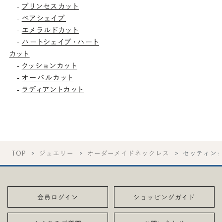
プリンセスカット
-
ペアシェイプ
-
エメラルドカット
-
ハートシェイプ・ハート
-
カット
クッションカット
-
オーバルカット
-
ラディアントカット
-
TOP
ジュエリー
オーダーメイドネックレス
セッティン
会員ログイン
ショッピングガイド