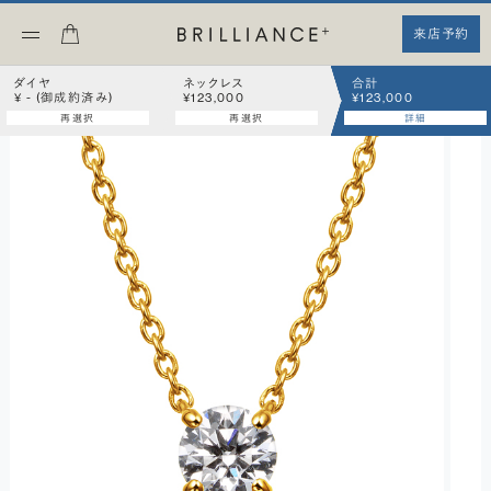
来店予約
ダイヤ
ネックレス
合計
¥ - (御成約済み)
¥123,000
¥123,000
再選択
再選択
詳細