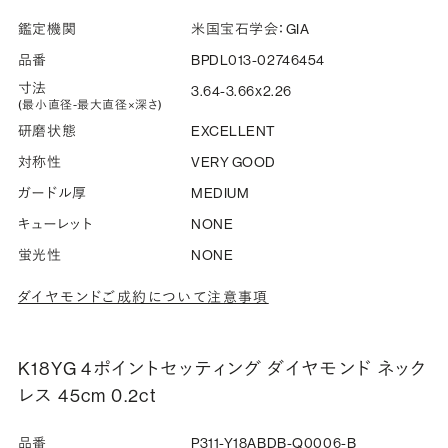
鑑定機関
米国宝石学会：GIA
品番
BPDL013-02746454
寸法
3.64-3.66x2.26
(最小直径-最大直径×深さ)
研磨状態
EXCELLENT
対称性
VERY GOOD
ガードル厚
MEDIUM
キューレット
NONE
蛍光性
NONE
ダイヤモンドご成約について注意事項
K18YG 4ポイントセッティング ダイヤモンド ネック
レス 45cm 0.2ct
品番
P311-Y18ABDB-Q0006-B