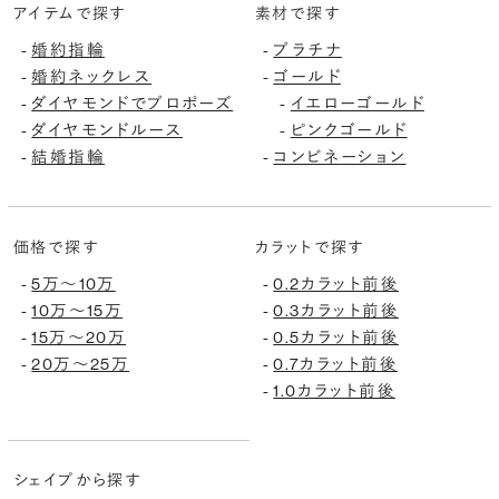
アイテムで探す
素材で探す
婚約指輪
プラチナ
-
-
婚約ネックレス
ゴールド
-
-
ダイヤモンドでプロポーズ
イエローゴールド
-
-
ダイヤモンドルース
ピンクゴールド
-
-
結婚指輪
コンビネーション
-
-
価格で探す
カラットで探す
5万〜10万
0.2カラット前後
-
-
10万〜15万
0.3カラット前後
-
-
15万〜20万
0.5カラット前後
-
-
20万〜25万
0.7カラット前後
-
-
1.0カラット前後
-
シェイプから探す