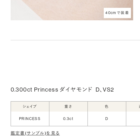
40cmで装着
0.300ct Princess ダイヤモンド
D、VS2
シェイプ
重さ
色
PRINCESS
0.3ct
D
鑑定書(サンプル)を見る