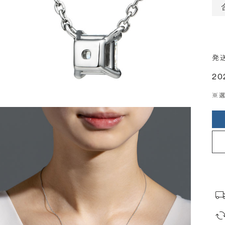
発
20
※