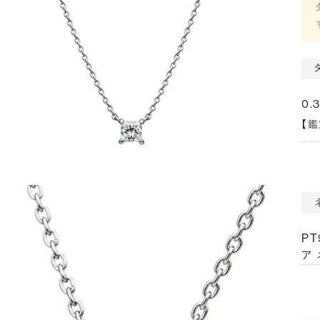
0.
【
P
ア 