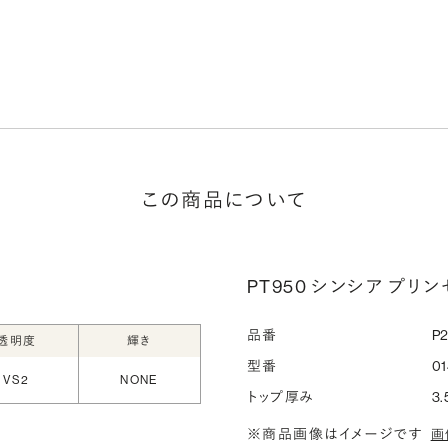
この商品について
PT950 シンシア プリンセ
品番
P
透明度
輝き
型番
01
VS2
NONE
トップ厚み
3.
※商品画像はイメージです
画