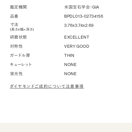
鑑定機関
米国宝石学会：GIA
品番
BPDL013-02734156
寸法
3.76x3.74x2.69
(長さx幅×深さ)
研磨状態
EXCELLENT
対称性
VERY GOOD
ガードル厚
THIN
キューレット
NONE
蛍光性
NONE
ダイヤモンドご成約について注意事項