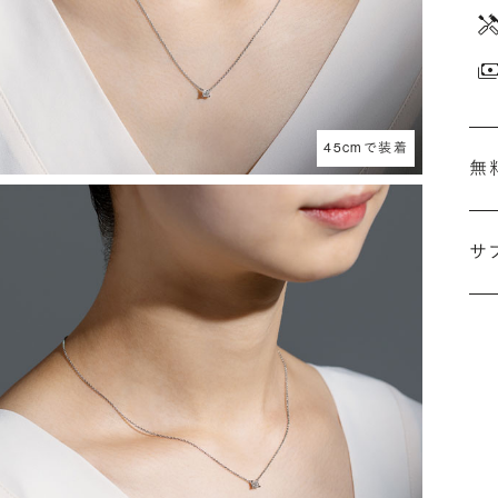
45cmで装着
無
サ