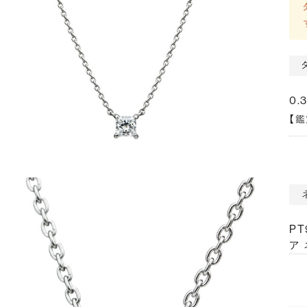
0.
【
P
ア 