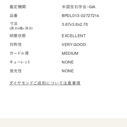
鑑定機関
米国宝石学会：GIA
品番
BPDL013-02727214
寸法
3.87x3.8x2.76
(長さx幅×深さ)
研磨状態
EXCELLENT
対称性
VERY GOOD
ガードル厚
MEDIUM
キューレット
NONE
蛍光性
NONE
ダイヤモンドご成約について注意事項