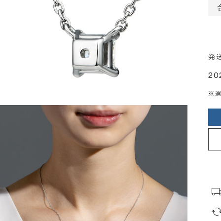
発
20
※