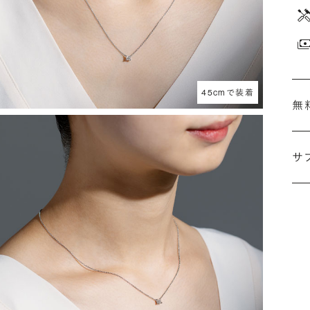
45cmで装着
無
サ