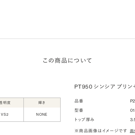
この商品について
PT950 シンシア プリンセ
品番
P
透明度
輝き
型番
01
VS2
NONE
トップ厚み
3.
※商品画像はイメージです
画