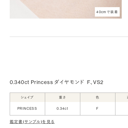
40cmで装着
0.340ct Princess ダイヤモンド
F、VS2
シェイプ
重さ
色
PRINCESS
0.34ct
F
鑑定書(サンプル)を見る