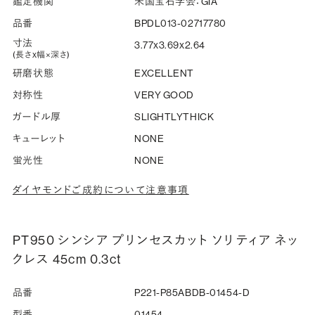
鑑定機関
米国宝石学会：GIA
品番
BPDL013-02717780
寸法
3.77x3.69x2.64
(長さx幅×深さ)
研磨状態
EXCELLENT
対称性
VERY GOOD
ガードル厚
SLIGHTLYTHICK
キューレット
NONE
蛍光性
NONE
ダイヤモンドご成約について注意事項
PT950 シンシア プリンセスカット ソリティア ネッ
クレス 45cm 0.3ct
品番
P221-P85ABDB-01454-D
型番
01454