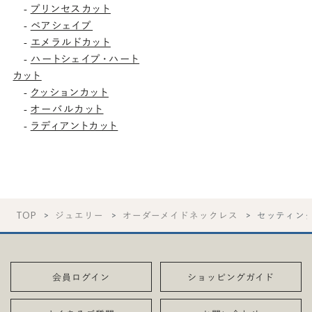
プリンセスカット
-
ペアシェイプ
-
エメラルドカット
-
ハートシェイプ・ハート
-
カット
クッションカット
-
オーバルカット
-
ラディアントカット
-
TOP
ジュエリー
オーダーメイドネックレス
セッティン
会員ログイン
ショッピングガイド