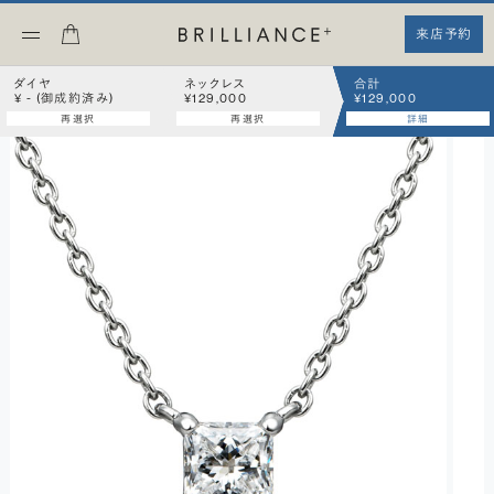
来店予約
ダイヤ
ネックレス
合計
¥ - (御成約済み)
¥129,000
¥129,000
再選択
再選択
詳細