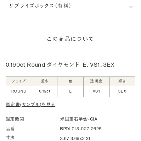
サプライズボックス（有料）
この商品について
0.190ct Round ダイヤモンド
E、VS1、3EX
シェイプ
重さ
色
透明度
輝き
ROUND
0.19ct
E
VS1
3EX
鑑定書(サンプル)を見る
鑑定機関
米国宝石学会：GIA
品番
BPDL013-02712626
寸法
3.67-3.69x2.31