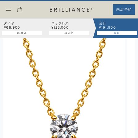
来店予約
ダイヤ
ネックレス
合計
¥68,900
¥123,000
¥191,900
再選択
再選択
詳細